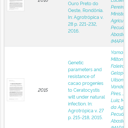
Ouro Preto do
Pereira
;
Oeste, Rondônia.
Ministér
In: Agrotrópica v.
Agricultu
28 p. 221-232,
Pecuári
2016.
Abastec
(MAPA)
Yamada
Milton 
Genetic
Faleiro, 
parameters and
Gelape
;
resistance of
Uilson
cacao progenies
Vanderle
2015
to Ceratocystis
Pires, Jo
wilt under natural
Luis
;
Min
infection. In:
da Agric
Agrotrópica v. 27
Pecuári
p. 215-218, 2015.
Abastec
(MAPA)