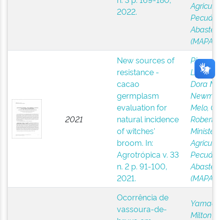
Agricultu
2022.
Pecuári
Abastec
(MAPA)
New sources of
Pires, Jo
resistance -
Luis
;
Luz
cacao
Dora Ma
germplasm
Newma
evaluation for
Melo, Gi
2021
natural incidence
Roberto 
of witches'
Ministér
broom. In:
Agricultu
Agrotrópica v. 33
Pecuári
n. 2 p. 91-100,
Abastec
2021.
(MAPA)
Ocorrência de
Yamada
vassoura-de-
Milton 