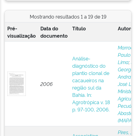
Mostrando resultados 1 a 19 de 19
Pré-
Data do
Título
Autor(e
visualização
documento
Marroco
Paulo C
Análise-
Lima
;
So
diagnóstico do
George
plantio clonal de
Andrad
cacaueiros na
2006
José Lui
região sul da
Ministér
Bahia. In:
Agricultu
Agrotrópica v. 18
Pecuári
p. 97-100, 2006.
Abastec
(MAPA)
Pires, Jo
Association