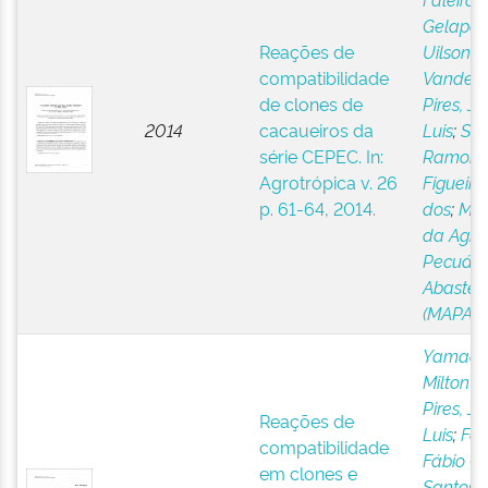
Gelape
;
Reações de
Uilson
compatibilidade
Vanderle
de clones de
Pires, Jo
2014
cacaueiros da
Luis
;
San
série CEPEC. In:
Ramon
Agrotrópica v. 26
Figueire
p. 61-64, 2014.
dos
;
Mini
da Agric
Pecuári
Abastec
(MAPA)
Yamada
Milton 
Pires, Jo
Reações de
Luis
;
Fale
compatibilidade
Fábio G
em clones e
Santos,