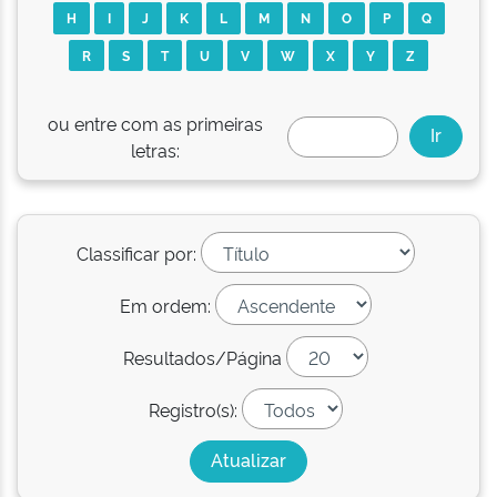
H
I
J
K
L
M
N
O
P
Q
R
S
T
U
V
W
X
Y
Z
ou entre com as primeiras
letras:
Classificar por:
Em ordem:
Resultados/Página
Registro(s):