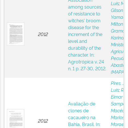
Luis
;
Mel
among sources
Gilson P
of resistance to
Yamada
witches' broom
Milton 
disease for the
Gramac
2012
increment of the
Karina P
level and
Ministér
durability of the
Agricultu
character. In:
Pecuári
Agrotrópica v. 24
Abastec
n. 1 p. 27-30, 2012.
(MAPA)
Pires, Jo
Luis
;
Ros
Eimar
Avaliação de
Sampai
clones de
Macêdo
cacaueiro na
Mariosv
2012
Bahia, Brasil. In:
Moraes
;