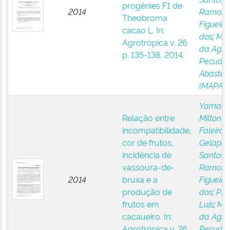
progênies F1 de
2014
Ramon
Theobroma
Figueire
cacao L. In:
dos
;
Mini
Agrotrópica v. 26
da Agric
p. 135-138, 2014.
Pecuári
Abastec
(MAPA)
Yamada
Relação entre
Milton 
incompatibilidade,
Faleiro, 
cor de frutos,
Gelape
;
incidência de
Santos,
vassoura-de-
Ramon
2014
bruxa e a
Figueire
produção de
dos
;
Pire
frutos em
Luis
;
Min
cacaueiro. In:
da Agric
Agrotrópica v. 26
Pecuári