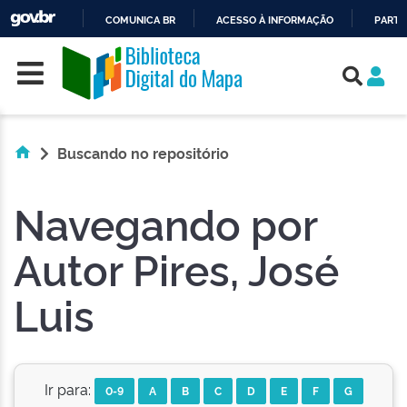
COMUNICA BR
ACESSO À INFORMAÇÃO
PARTI
Skip navigation
IR
PARA
O
CONTEÚDO
Buscando no repositório
Navegando por
Autor Pires, José
Luis
Ir para:
0-9
A
B
C
D
E
F
G