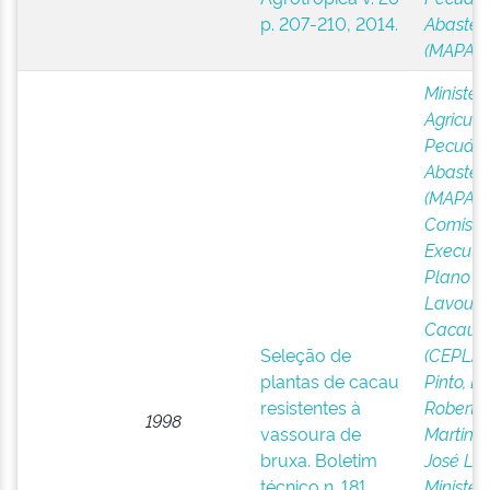
p. 207-210, 2014.
Abastec
(MAPA)
Ministér
Agricultu
Pecuári
Abastec
(MAPA)
;
Comiss
Executi
Plano d
Lavoura
Cacauei
Seleção de
(CEPLAC
plantas de cacau
Pinto, Lu
resistentes à
Roberto
1998
vassoura de
Martins
;
bruxa. Boletim
José Lui
técnico n. 181
Ministér