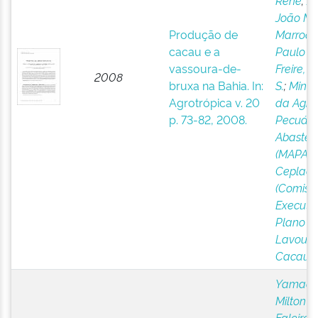
René
;
Af
João Ma
Produção de
Marroco
cacau e a
Paulo C
vassoura-de-
Freire, 
2008
bruxa na Bahia. In:
S.
;
Minist
Agrotrópica v. 20
da Agric
p. 73-82, 2008.
Pecuári
Abastec
(MAPA)
;
Ceplac,
(Comiss
Executi
Plano d
Lavoura
Cacauei
Yamada
Milton 
Faleiro, 