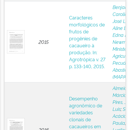
Benjami
Carolin
Caracteres
José Lui
morfológicos de
Aline Bri
frutos de
Edna Do
progênies de
2015
Newma
cacaueiro à
Ministér
produção. In:
Agricultu
Agrotrópica v. 27
Pecuári
p. 133-140, 2015.
Abastec
(MAPA)
Almeida
Márcio V
Desempenho
Pires, Jo
agronômico de
Luis
;
Silv
variedades
Acácio 
clonais de
Paula
;
G
cacaueiros em
2016
Lucilene