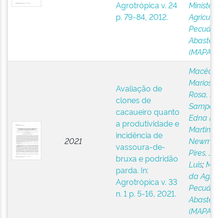
Agrotrópica v. 24
Ministér
p. 79-84, 2012.
Agricultu
Pecuári
Abastec
(MAPA)
Macêdo
Mariosv
Avaliação de
Rosa, E
clones de
Sampai
cacaueiro quanto
Edna Do
a produtividade e
Martins
incidência de
2021
Newma
vassoura-de-
Pires, Jo
bruxa e podridão
Luis
;
Min
parda. In:
da Agric
Agrotrópica v. 33
Pecuári
n. 1 p. 5-16, 2021.
Abastec
(MAPA)