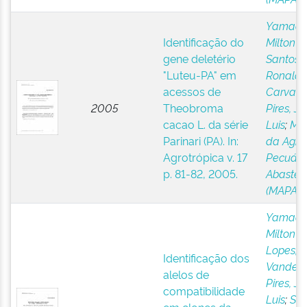
Yamada
Identificação do
Milton 
gene deletério
Santos,
"Luteu-PA" em
Ronald
acessos de
Carvalh
2005
Theobroma
Pires, Jo
cacao L. da série
Luis
;
Min
Parinari (PA). In:
da Agric
Agrotrópica v. 17
Pecuári
p. 81-82, 2005.
Abastec
(MAPA)
Yamada
Milton 
Lopes, U
Identificação dos
Vanderle
alelos de
Pires, Jo
compatibilidade
Luis
;
San