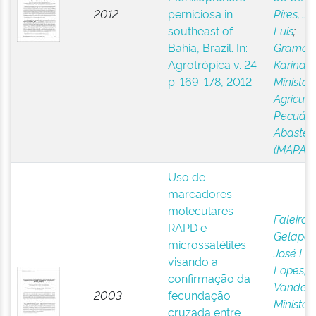
2012
perniciosa in
Pires, Jo
southeast of
Luis
;
Bahia, Brazil. In:
Gramac
Agrotrópica v. 24
Karina P
p. 169-178, 2012.
Ministér
Agricultu
Pecuári
Abastec
(MAPA)
Uso de
marcadores
moleculares
Faleiro, 
RAPD e
Gelape
;
microssatélites
José Lui
visando a
Lopes, U
confirmação da
Vanderle
2003
fecundação
Ministér
cruzada entre