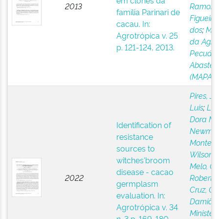
em clones da
2013
Ramon
família Parinari de
Figueire
cacau. In:
dos
;
Mini
Agrotrópica v. 25
da Agric
p. 121-124, 2013.
Pecuári
Abastec
(MAPA)
Pires, Jo
Luis
;
Luz
Dora M.
Identification of
Newma
resistance
Monteiro
sources to
Wilson R
witches'broom
Melo, Gi
disease - cacao
2022
Roberto 
germplasm
Cruz, C
evaluation. In:
Damião
;
Agrotrópica v. 34
Ministér
n. 3 p. 169-180,