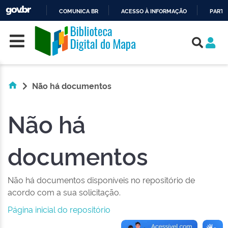
COMUNICA BR
ACESSO À INFORMAÇÃO
PARTI
Skip navigation
IR
PARA
O
CONTEÚDO
Não há documentos
Não há
documentos
Não há documentos disponíveis no repositório de
acordo com a sua solicitação.
Página inicial do repositório