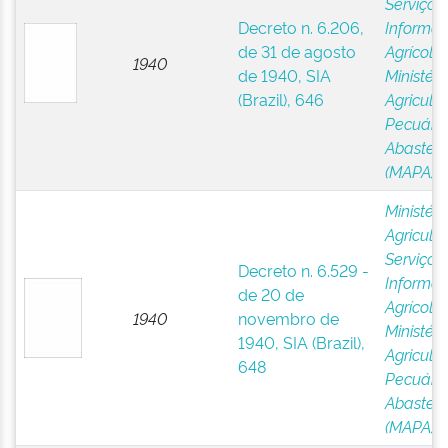
Serviço 
Decreto n. 6.206,
Informa
de 31 de agosto
Agrícola,
1940
de 1940, SIA
Ministéri
(Brazil), 646
Agricultu
Pecuária
Abastec
(MAPA)
Ministéri
Agricultu
Serviço 
Decreto n. 6.529 -
Informa
de 20 de
Agrícola,
1940
novembro de
Ministéri
1940, SIA (Brazil),
Agricultu
648
Pecuária
Abastec
(MAPA)