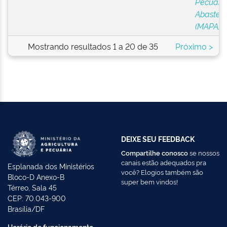
Pecuária
Abastec
(MAPA)
Mostrando resultados 1 a 20 de 35
Próximo >
DEIXE SEU FEEDBACK
Compartilhe conosco
se nossos
canais estão adequados pra
Esplanada dos Ministérios
você? Elogios também são
Bloco-D Anexo-B
super bem vindos!
Térreo, Sala 45
CEP: 70.043-900
Brasília/DF
Horário de funcionamento