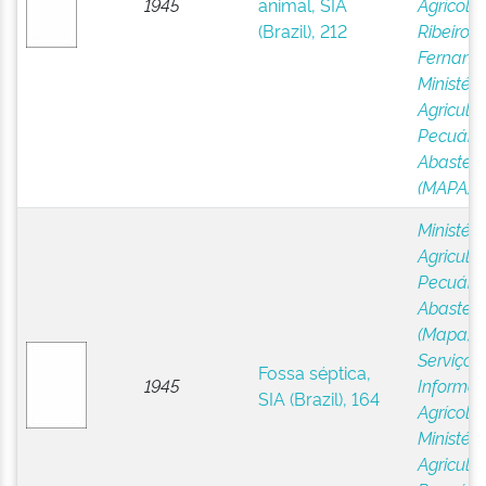
1945
animal, SIA
Agrícola,
(Brazil), 212
Ribeiro, L
Fernand
Ministéri
Agricultu
Pecuária
Abastec
(MAPA)
Ministéri
Agricultu
Pecuária
Abastec
(Mapa)
;
Serviço 
Fossa séptica,
1945
Informa
SIA (Brazil), 164
Agrícola,
Ministéri
Agricultu