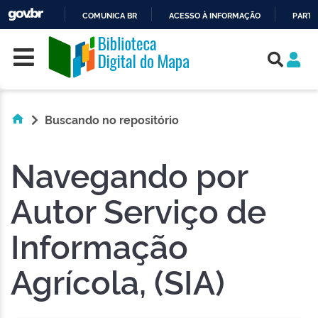
COMUNICA BR
ACESSO À INFORMAÇÃO
PARTI
Skip navigation
IR
PARA
O
CONTEÚDO
Buscando no repositório
Navegando por
Autor Serviço de
Informação
Agrícola, (SIA)