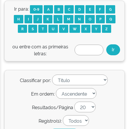
Ir para:
0-9
A
B
C
D
E
F
G
H
I
J
K
L
M
N
O
P
Q
R
S
T
U
V
W
X
Y
Z
ou entre com as primeiras
letras:
Classificar por:
Em ordem:
Resultados/Página
Registro(s):