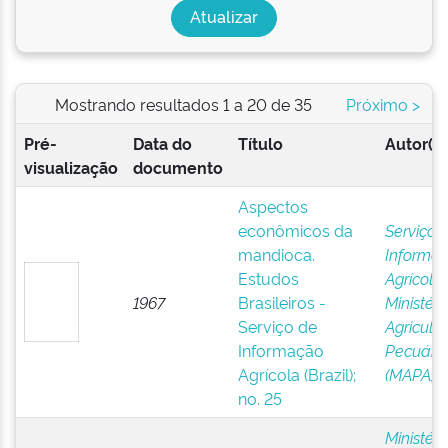
Mostrando resultados 1 a 20 de 35
Próximo >
Pré-
Data do
Título
Autor(es
visualização
documento
Aspectos
econômicos da
Serviço 
mandioca.
Informa
Estudos
Agrícola,
1967
Brasileiros -
Ministéri
Serviço de
Agricultu
Informação
Pecuári
Agrícola (Brazil);
(MAPA)
no. 25
Ministéri