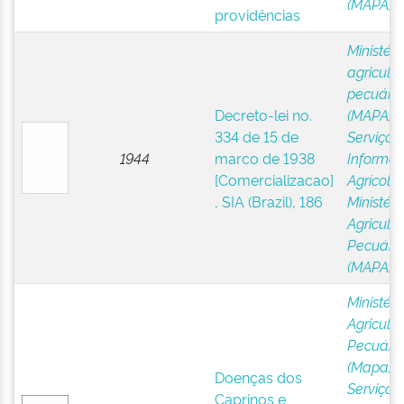
(MAPA)
providências
Ministéri
agricultu
pecuária
Decreto-lei no.
(MAPA)
;
334 de 15 de
Serviço 
1944
marco de 1938
Informa
[Comercializacao]
Agrícola,
, SIA (Brazil), 186
Ministéri
Agricultu
Pecuária
(MAPA)
Ministéri
Agricultu
Pecuária
(Mapa)
;
Doenças dos
Serviço 
Caprinos e