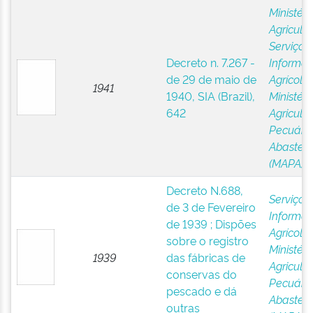
Ministéri
Agricultu
Serviço 
Decreto n. 7.267 -
Informa
de 29 de maio de
Agrícola,
1941
1940, SIA (Brazil),
Ministéri
642
Agricultu
Pecuária
Abastec
(MAPA)
Decreto N.688,
Serviço 
de 3 de Fevereiro
Informa
de 1939 ; Dispões
Agrícola,
sobre o registro
Ministéri
1939
das fábricas de
Agricultu
conservas do
Pecuária
pescado e dá
Abastec
outras