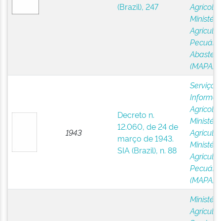
(Brazil), 247
Agrícola,
Ministéri
Agricultu
Pecuária
Abastec
(MAPA)
Serviço 
Informa
Agrícola,
Decreto n.
Ministéri
12.060, de 24 de
1943
Agricultu
março de 1943.
Ministéri
SIA (Brazil), n. 88
Agricultu
Pecuári
(MAPA)
Ministéri
Agricultu