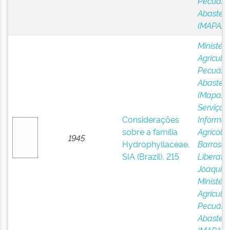
Pecuária
Abastec
(MAPA)
Ministéri
Agricultu
Pecuária
Abastec
(Mapa)
;
Serviço 
Considerações
Informa
sobre a família
Agrícola,
1945
Hydrophyllaceae,
Barroso,
SIA (Brazil), 215
Liberato
Joaquim
Ministéri
Agricultu
Pecuária
Abastec