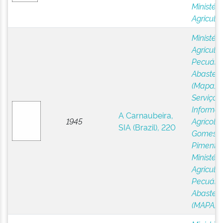
Ministéri
Agricultu
Ministéri
Agricultu
Pecuária
Abastec
(Mapa)
;
Serviço 
Informa
A Carnaubeira,
1945
Agrícola,
SIA (Brazil), 220
Gomes,
Pimentel
Ministéri
Agricultu
Pecuária
Abastec
(MAPA)