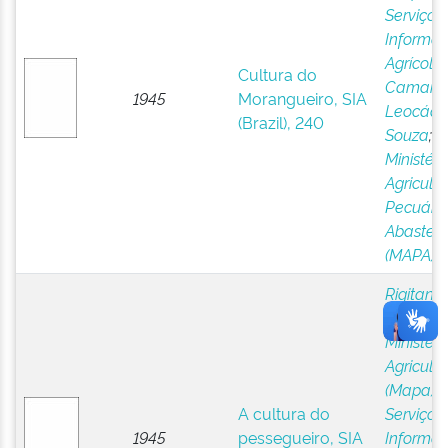
Serviço 
Informa
Agrícola,
Cultura do
Camargo
1945
Morangueiro, SIA
Leocádi
(Brazil), 240
Souza
;
Ministéri
Agricultu
Pecuária
Abastec
(MAPA)
Rigitano,
Orlando
;
Ministéri
Agricultu
(Mapa)
;
A cultura do
Serviço 
1945
pessegueiro, SIA
Informa