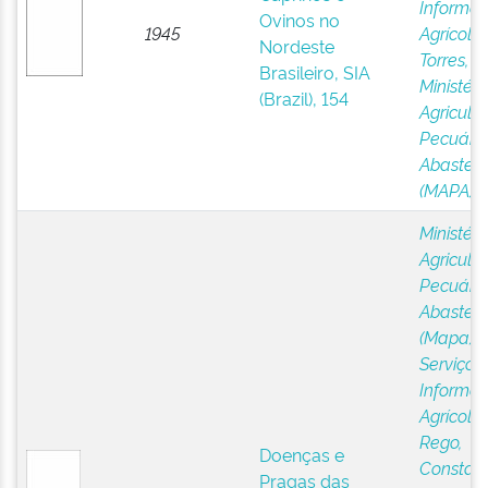
Informa
Ovinos no
1945
Agrícola,
Nordeste
Torres, S
Brasileiro, SIA
Ministéri
(Brazil), 154
Agricultu
Pecuária
Abastec
(MAPA)
Ministéri
Agricultu
Pecuária
Abastec
(Mapa)
;
Serviço 
Informa
Agrícola,
Rego,
Doenças e
Constant
Pragas das