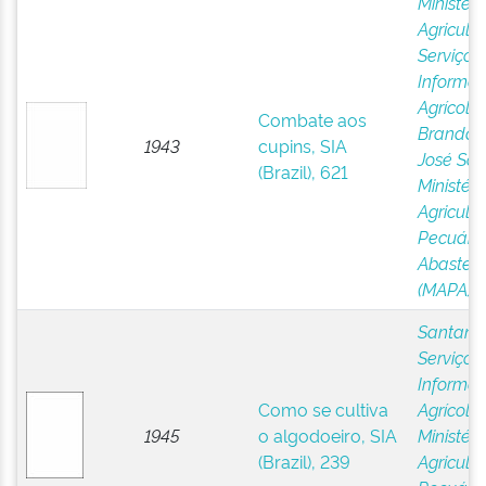
Ministéri
Agricultu
Serviço 
Informa
Agrícola,
Combate aos
Brandão 
1943
cupins, SIA
José Soa
(Brazil), 621
Ministéri
Agricultu
Pecuária
Abastec
(MAPA)
Santanna
Serviço 
Informa
Como se cultiva
Agrícola,
1945
o algodoeiro, SIA
Ministéri
(Brazil), 239
Agricultu