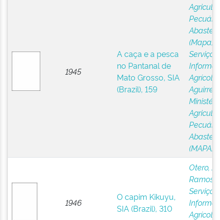
Agricultu
Pecuária
Abastec
(Mapa)
;
A caça e a pesca
Serviço 
no Pantanal de
Informa
1945
Mato Grosso, SIA
Agrícola,
(Brazil), 159
Aguirre, 
Ministéri
Agricultu
Pecuária
Abastec
(MAPA)
Otero, J
Ramos
;
Serviço 
O capim Kikuyu,
1946
Informa
SIA (Brazil), 310
Agrícola,