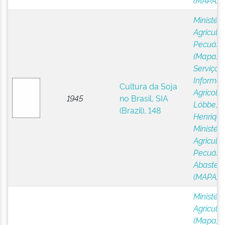
(MAPA)
Ministéri
Agricultu
Pecuária
(Mapa)
;
Serviço 
Informa
Cultura da Soja
Agrícola,
1945
no Brasil, SIA
Löbbe,
(Brazil), 148
Henriqu
Ministéri
Agricultu
Pecuária
Abastec
(MAPA)
Ministéri
Agricultu
(Mapa)
;