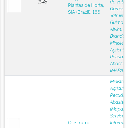
1945
do Valle
;
Plantas de Horta,
Gomes,
SIA (Brazil), 166
Jalmirez
Guimarã
Alvim, G
Brandão
Ministéri
Agricultu
Pecuária
Abastec
(MAPA)
Ministéri
Agricultu
Pecuária
Abastec
(Mapa)
;
Serviço 
O estrume
Informa