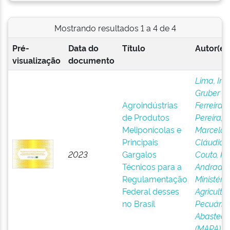
Mostrando resultados 1 a 4 de 4
Pré-
Data do
Título
Autor(es
visualização
documento
Lima, Ing
Gruber
Agroindústrias
Ferreira
;
de Produtos
Pereira,
Meliponícolas e
Marcelo
Principais
Cláudio
;
2023
Gargalos
Couto, R
Técnicos para a
Andrade
;
Regulamentação
Ministéri
Federal desses
Agricultur
no Brasil
Pecuária
Abasteci
(MAPA)