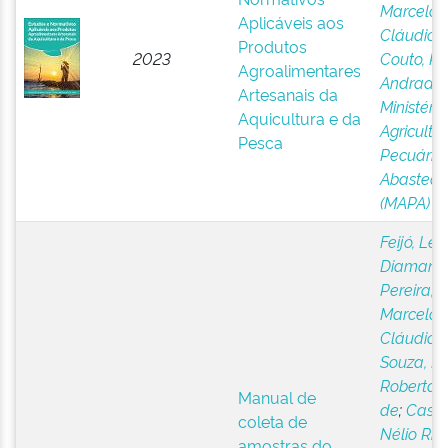
Marcelo
Aplicáveis aos
Cláudio
;
Produtos
2023
Couto, R
Agroalimentares
Andrade
;
Artesanais da
Ministéri
Aquicultura e da
Agricultur
Pesca
Pecuária
Abasteci
(MAPA)
Feijó, Le
Diamanti
Pereira,
Marcelo
Cláudio
;
Souza, Ka
Roberta R
Manual de
de
;
Castro
coleta de
Nélio Ric
amostras do