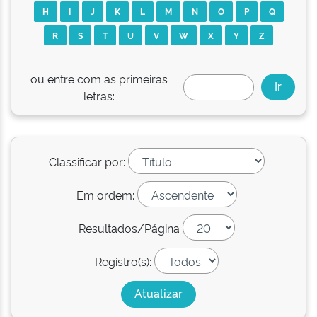
H
I
J
K
L
M
N
O
P
Q
R
S
T
U
V
W
X
Y
Z
ou entre com as primeiras
letras:
Classificar por:
Em ordem:
Resultados/Página
Registro(s):