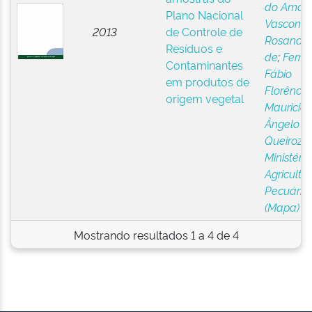
do Amara
Plano Nacional
Vasconcel
2013
de Controle de
Rosana R
Resíduos e
de
;
Ferna
Contaminantes
Fábio
em produtos de
Florêncio
;
origem vegetal
Mauricio,
Ângelo d
Queiroz
;
Ministéri
Agricultu
Pecuária
(Mapa)
Mostrando resultados 1 a 4 de 4