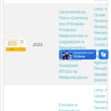
Lima, Ing
Características
Gruber
Físico-Químicas
Ferreira
;
dos Principais
Pereira,
Produtos
Marcelo
Meliponícolas e
Cláudio
;
Legislações e
2023
Couto, R
Regulamentos
Andrade
;
Técnicos de
Ministéri
Identidade e
Agricultur
Qualidade
Pecuária
(RTIQs) na
Abasteci
Meliponicultura
(MAPA)
Lima, Ing
Gruber
Ferreira
;
Estudos e
Pereira,
Normativos