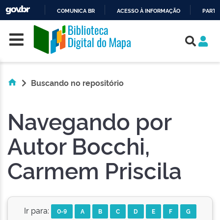
COMUNICA BR
ACESSO À INFORMAÇÃO
PARTI
Skip navigation
IR
PARA
O
CONTEÚDO
Buscando no repositório
Navegando por
Autor Bocchi,
Carmem Priscila
Ir para:
0-9
A
B
C
D
E
F
G