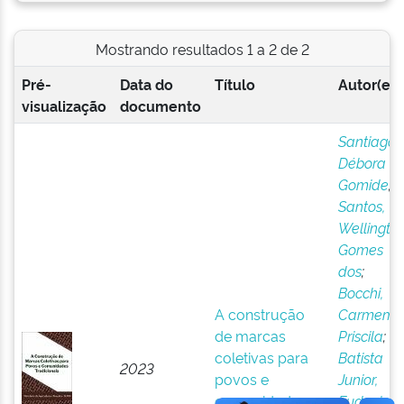
Mostrando resultados 1 a 2 de 2
Pré-
Data do
Título
Autor(es)
visualização
documento
Santiago,
Débora
Gomide
;
Santos,
Wellingto
Gomes
dos
;
Bocchi,
A construção
Carmem
de marcas
Priscila
;
coletivas para
Batista
2023
povos e
Junior,
comunidades
Eudoxio