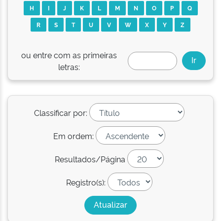
H
I
J
K
L
M
N
O
P
Q
R
S
T
U
V
W
X
Y
Z
ou entre com as primeiras
letras:
Classificar por:
Em ordem:
Resultados/Página
Registro(s):