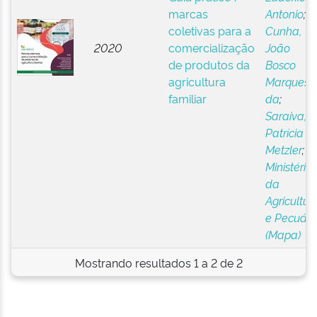
marcas
Antonio
;
coletivas para a
Cunha,
2020
comercialização
João
de produtos da
Bosco
agricultura
Marques
familiar
da
;
Saraiva,
Patrícia
Metzler
;
Ministério
da
Agricultur
e Pecuári
(Mapa)
Mostrando resultados 1 a 2 de 2