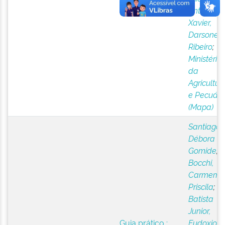
tradicionais
Antonio
;
Xavier,
Darsone
Ribeiro
;
Ministério
da
Agricultur
e Pecuári
(Mapa)
Santiago,
Débora
Gomide
;
Bocchi,
Carmem
Priscila
;
Batista
Junior,
Guia prático :
Eudoxio