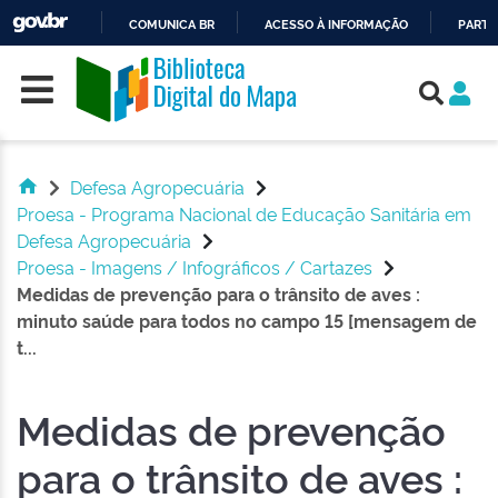
COMUNICA BR
ACESSO À INFORMAÇÃO
PARTI
Skip navigation
IR
PARA
O
CONTEÚDO
Defesa Agropecuária
Proesa - Programa Nacional de Educação Sanitária em
Defesa Agropecuária
Proesa - Imagens / Infográficos / Cartazes
Medidas de prevenção para o trânsito de aves :
minuto saúde para todos no campo 15 [mensagem de
t...
Medidas de prevenção
para o trânsito de aves :