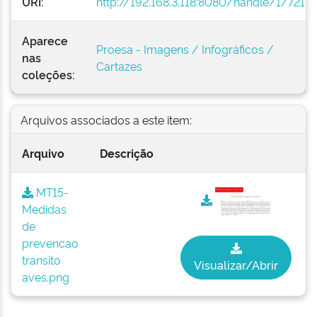
URI:
http://192.168.3.118:8080/handle/1/721
Aparece
Proesa - Imagens / Infográficos /
nas
Cartazes
coleções:
Arquivos associados a este item:
Arquivo
Descrição
MT15-
Medidas
de
prevencao
transito
Visualizar/Abrir
aves.png