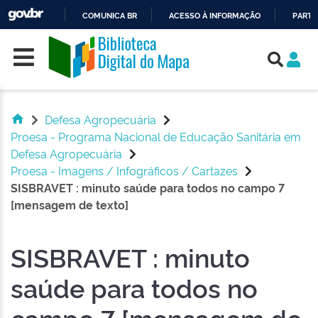
COMUNICA BR
ACESSO À INFORMAÇÃO
PARTI
Skip navigation
IR
PARA
O
CONTEÚDO
Defesa Agropecuária
Proesa - Programa Nacional de Educação Sanitária em
Defesa Agropecuária
Proesa - Imagens / Infográficos / Cartazes
SISBRAVET : minuto saúde para todos no campo 7
[mensagem de texto]
SISBRAVET : minuto
saúde para todos no
campo 7 [mensagem de