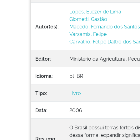
Lopes, Eliezer de Lima
Giometti, Gastão
Autor(es):
Macêdo, Fernando dos Santos
Varsamis, Felipe
Carvalho, Felipe Daltro dos Sa
Editor:
Ministério da Agricultura, Pe
Idioma:
pt_BR
Tipo:
Livro
Data:
2006
O Brasil possui terras férteis
dessa forma, expandir signifi
Resumo: