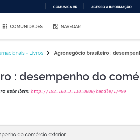
COMUNICA BR
ACESSO À INFORMAÇÃO
IR
PARA
COMUNIDADES
NAVEGAR
O
CONTEÚDO
ernacionais - Livros
Agronegócio brasileiro : desempen
iro : desempenho do comér
ara este item:
http://192.168.3.118:8080/handle/1/490
empenho do comércio exterior