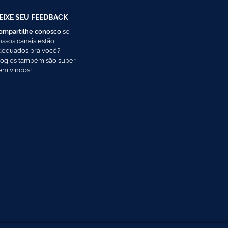
EIXE SEU FEEDBACK
ompartilhe conosco
se
ossos canais estão
dequados pra você?
logios também são super
em vindos!