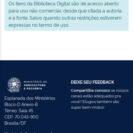
Os itens da Biblioteca Digital são de acesso aberto
para uso não comercial, desde que citada a autoria
e a fonte. Salvo quando outras restrições estiverem
expressas no termo de uso.
DEIXE SEU FEEDBACK
Compartilhe conosco
se nossos
canais estão adequados pra
Esplanada dos Ministérios
você? Elogios também são
Bloco-D Anexo-B
super bem vindos!
Térreo, Sala 45
CEP: 70.043-900
Brasília/DF