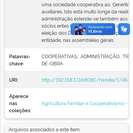
uma sociedade cooperativa ao, Gerente e 
auxiliares. Isto está muito longe da realid
administração estende-se também aos Di
sócios entes últimos em razão de sua atu
eleição dos Diretores e na aprovação da p
entidade, nas assembléias gerais
Palavras-
COOPERATIVAS; ADMINISTRAÇÃO; TR
chave:
DE-OBRA
URI:
http://192.168.3.118:8080/handle/1/462
Aparece
nas
Agricultura Familiar e Cooperativismo - L
coleções:
Arquivos associados a este item: