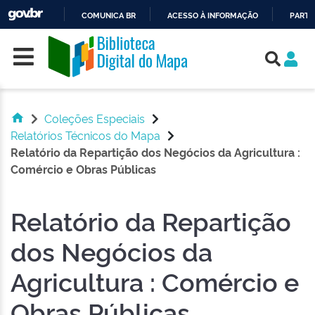
COMUNICA BR
ACESSO À INFORMAÇÃO
PARTI
Skip navigation
IR
PARA
O
CONTEÚDO
Coleções Especiais
Relatórios Técnicos do Mapa
Relatório da Repartição dos Negócios da Agricultura :
Comércio e Obras Públicas
Relatório da Repartição
dos Negócios da
Agricultura : Comércio e
Obras Públicas