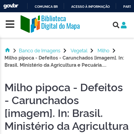
COMUNICA BR
ACESSO À INFORMAÇÃO
PARTI
Skip navigation
IR
PARA
O
CONTEÚDO
Banco de Imagens
Vegetal
Milho
Milho pipoca - Defeitos - Carunchados [imagem]. In:
Brasil. Ministério da Agricultura e Pecuária....
Milho pipoca - Defeitos
- Carunchados
[imagem]. In: Brasil.
Ministério da Agricultura