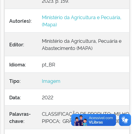
2023. p. 159.
Ministério da Agricultura e Pecuária,
Autor(es):
(Mapa)
Ministério da Agricultura, Pecuária e
Editor:
Abastecimento (MAPA)
Idioma:
pt_BR
Tipo:
Imagem
Data:
2022
Palavras-
CLASSIFICAÇÃO DE PRODUTO; MILHO
chave:
PIPOCA; GRÃO CARUNCHADO; DEFEITO