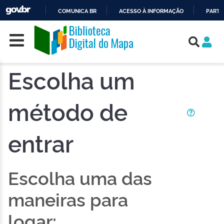
COMUNICA BR
ACESSO À INFORMAÇÃO
PARTI
Skip navigation
IR
PARA
O
CONTEÚDO
Escolha um
método de
entrar
Escolha uma das
maneiras para
logar: