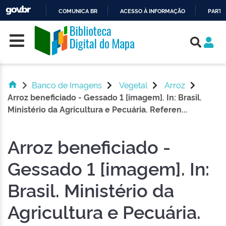
COMUNICA BR
ACESSO À INFORMAÇÃO
PARTI
Skip navigation
IR
PARA
O
CONTEÚDO
Banco de Imagens
Vegetal
Arroz
Arroz beneficiado - Gessado 1 [imagem]. In: Brasil.
Ministério da Agricultura e Pecuária. Referen...
Arroz beneficiado -
Gessado 1 [imagem]. In:
Brasil. Ministério da
Agricultura e Pecuária.