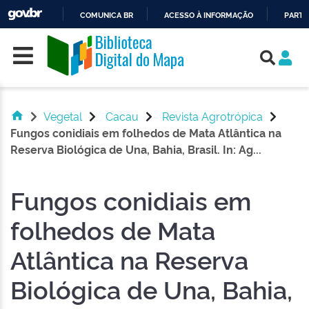
COMUNICA BR
ACESSO À INFORMAÇÃO
PARTI
Skip navigation
IR
PARA
O
CONTEÚDO
Vegetal
Cacau
Revista Agrotrópica
Fungos conidiais em folhedos de Mata Atlântica na
Reserva Biológica de Una, Bahia, Brasil. In: Ag...
Fungos conidiais em
folhedos de Mata
Atlântica na Reserva
Biológica de Una, Bahia,