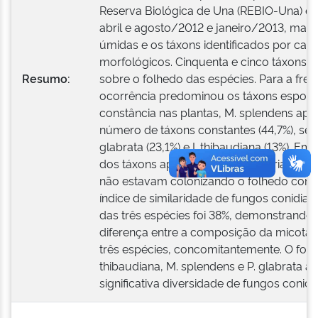
Reserva Biológica de Una (REBIO-Una) 
abril e agosto/2012 e janeiro/2013, man
úmidas e os táxons identificados por cara
morfológicos. Cinquenta e cinco táxons 
Resumo:
sobre o folhedo das espécies. Para a fre
ocorrência predominou os táxons esporá
constância nas plantas, M. splendens apr
número de táxons constantes (44,7%), seg
glabrata (23,1%) e I. thibaudiana (13%). Em 
dos táxons apresentaram categoria aciden
não estavam colonizando o folhedo cons
índice de similaridade de fungos conidiais
das três espécies foi 38%, demonstrando
diferença entre a composição da micota 
três espécies, concomitantemente. O folhe
thibaudiana, M. splendens e P. glabrata a
significativa diversidade de fungos conidia