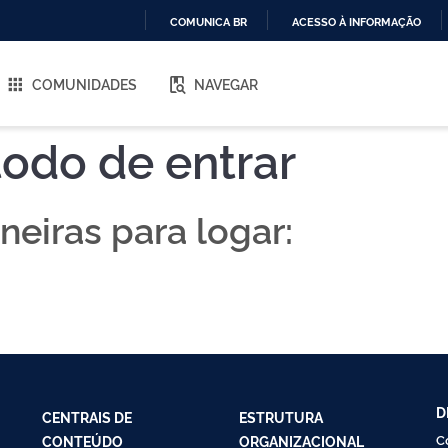
COMUNICA BR
ACESSO À INFORMAÇÃO
IR
PARA
COMUNIDADES
NAVEGAR
O
CONTEÚDO
odo de entrar
eiras para logar:
D
CENTRAIS DE
ESTRUTURA
C
CONTEÚDO
ORGANIZACIONAL