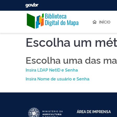
Skip navigation
INÍCIO
Escolha um mét
Escolha uma das man
Insira LDAP NetID e Senha
Insira Nome de usuário e Senha
ÁREA DE IMPRENSA