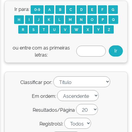
Ir para:
0-9
A
B
C
D
E
F
G
H
I
J
K
L
M
N
O
P
Q
R
S
T
U
V
W
X
Y
Z
ou entre com as primeiras
letras:
Classificar por:
Em ordem:
Resultados/Página
Registro(s):