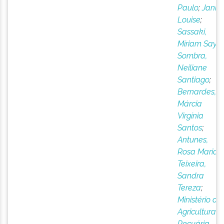
Paulo
;
Jank,
Louise
;
Sassaki,
Míriam Sayur
Sombra,
Neiliane
Santiago
;
Bernardes,
Márcia
Virgínia
Santos
;
Antunes,
Rosa Maria
;
Teixeira,
Sandra
Tereza
;
Ministério da
Agricultura e
Pecuária