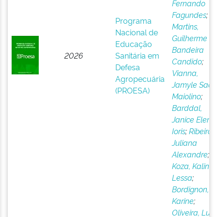
Fernando
Fagundes
;
Programa
Martins,
Nacional de
Guilherme
Educação
Bandeira
2026
Sanitária em
Candido
;
Defesa
Vianna,
Agropecuária
Jamyle Saa
(PROESA)
Maiolino
;
Barddal,
Janice Elena
Ioris
;
Ribeiro,
Juliana
Alexandre
;
Koza, Kalink
Lessa
;
Bordignon,
Karine
;
Oliveira, Luís