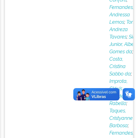
Fernandes,
Andressa
Lemos
;
Tomé
Andreza
Tavares
;
Silv
Junior, Albert
Gomes da
;
Costa,
Cristina
Sabbo da
;
Improta,
Clóvis
Thadeu
Rabello
;
Taques,
Cristyanne
Barbosa
;
Fernandes,