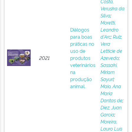
Costa,
Veruska da
Silva
;
Moretti,
Diálogos
Leandro
para boas
d'Arc
;
Ruiz,
práticas no
Vera
uso de
Letticie de
2021
produtos
Azevedo
;
veterinários
Sassaki,
na
Miriam
produção
Sayuri
;
animal.
Maio, Ana
Maria
Dantas de
;
Díez, Juan
García
;
Moreira,
Lauro Luís