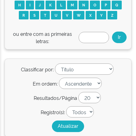
H
I
J
K
L
M
N
O
P
Q
R
S
T
U
V
W
X
Y
Z
ou entre com as primeiras
letras:
Classificar por:
Em ordem:
Resultados/Página
Registro(s):