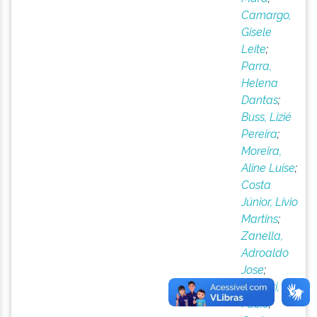
Camargo,
Gisele
Leite
;
Parra,
Helena
Dantas
;
Buss, Lizié
Pereira
;
Moreira,
Aline Luise
;
Costa
Júnior, Livio
Martins
;
Zanella,
Adroaldo
Jose
;
Gregori,
Fabio
;