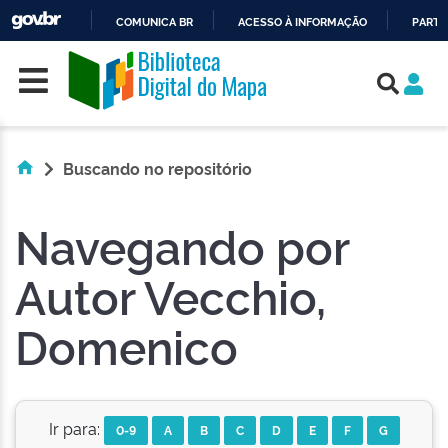
COMUNICA BR
ACESSO À INFORMAÇÃO
PARTI
Skip navigation
IR
PARA
O
CONTEÚDO
Buscando no repositório
Navegando por
Autor Vecchio,
Domenico
Ir para:
0-9
A
B
C
D
E
F
G