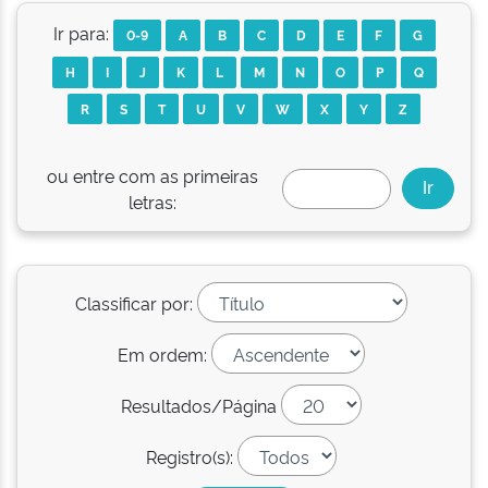
Ir para:
0-9
A
B
C
D
E
F
G
H
I
J
K
L
M
N
O
P
Q
R
S
T
U
V
W
X
Y
Z
ou entre com as primeiras
letras:
Classificar por:
Em ordem:
Resultados/Página
Registro(s):