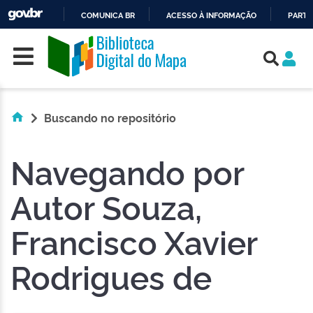
COMUNICA BR
ACESSO À INFORMAÇÃO
PARTI
Skip navigation
IR
PARA
O
CONTEÚDO
Buscando no repositório
Navegando por
Autor Souza,
Francisco Xavier
Rodrigues de