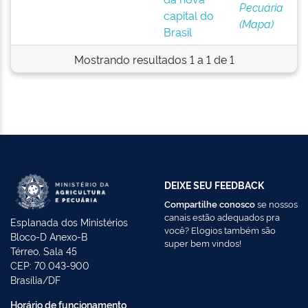
Pecuária
capital do
(Mapa)
Brasil
Mostrando resultados 1 a 1 de 1
DEIXE SEU FEEDBACK
Compartilhe conosco
se nossos
canais estão adequados pra
Esplanada dos Ministérios
você? Elogios também são
Bloco-D Anexo-B
super bem vindos!
Térreo, Sala 45
CEP: 70.043-900
Brasília/DF
Horário de funcionamento