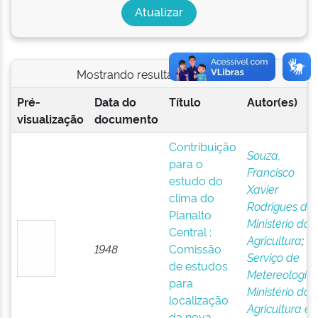
Mostrando resultados 1 a 1 de 1
Pré-
Data do
Título
Autor(es)
visualização
documento
Contribuição
Souza,
para o
Francisco
estudo do
Xavier
clima do
Rodrigues de
;
Planalto
Ministério da
Central :
Agricultura
;
1948
Comissão
Serviço de
de estudos
Metereologia
;
para
Ministério da
localização
Agricultura e
da nova