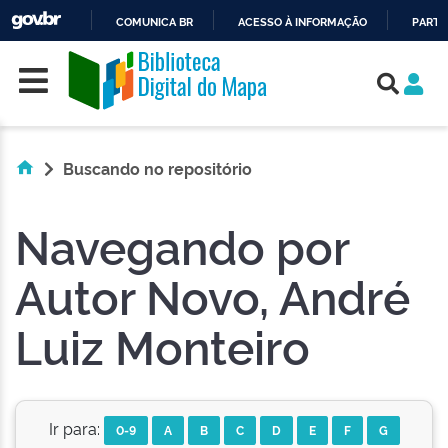
COMUNICA BR
ACESSO À INFORMAÇÃO
PARTI
Skip navigation
IR
PARA
O
CONTEÚDO
Buscando no repositório
Navegando por
Autor Novo, André
Luiz Monteiro
Ir para:
0-9
A
B
C
D
E
F
G