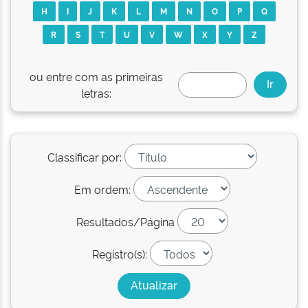
H
I
J
K
L
M
N
O
P
Q
R
S
T
U
V
W
X
Y
Z
ou entre com as primeiras
letras:
Classificar por:
Em ordem:
Resultados/Página
Registro(s):