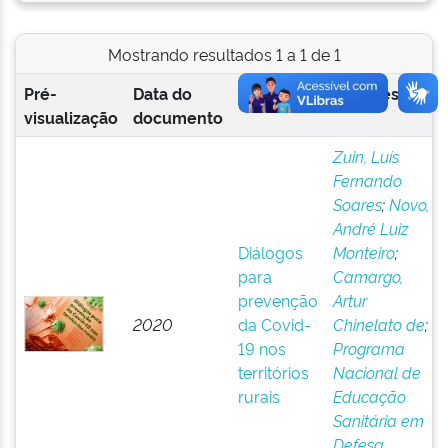
Mostrando resultados 1 a 1 de 1
Pré-
Data do
Título
Autor(es)
visualização
documento
Zuin, Luís
Fernando
Soares
;
Novo,
André Luiz
Diálogos
Monteiro
;
para
Camargo,
prevenção
Artur
2020
da Covid-
Chinelato de
;
19 nos
Programa
territórios
Nacional de
rurais
Educação
Sanitária em
Defesa