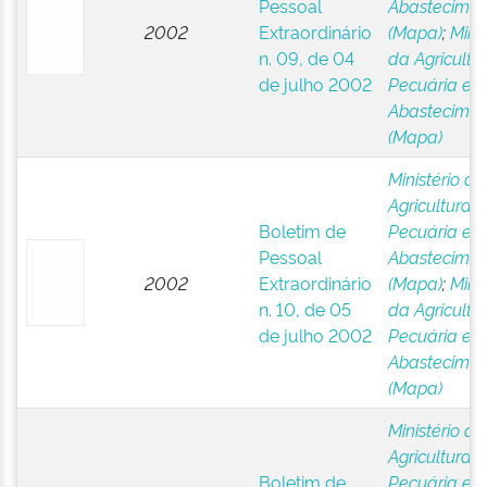
Pessoal
Abastecimen
2002
Extraordinário
(Mapa)
;
Minis
n. 09, de 04
da Agricultur
de julho 2002
Pecuária e
Abastecimen
(Mapa)
Ministério da
Agricultura,
Boletim de
Pecuária e
Pessoal
Abastecimen
2002
Extraordinário
(Mapa)
;
Minis
n. 10, de 05
da Agricultur
de julho 2002
Pecuária e
Abastecimen
(Mapa)
Ministério da
Agricultura,
Boletim de
Pecuária e