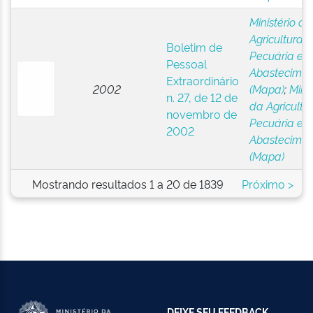
Ministério da
Agricultura,
Boletim de
Pecuária e
Pessoal
Abastecimen
Extraordinário
2002
(Mapa)
;
Minis
n. 27, de 12 de
da Agricultur
novembro de
Pecuária e
2002
Abastecimen
(Mapa)
Mostrando resultados 1 a 20 de 1839
Próximo >
DEIXE SEU FEEDBACK