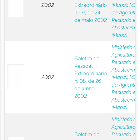
2002
Extraordinário
(Mapa)
;
Minis
n. 07, de 24
da Agricultur
de maio 2002
Pecuária e
Abastecimen
(Mapa)
Ministério da
Agricultura,
Boletim de
Pecuária e
Pessoal
Abastecimen
Extraordinário
2002
(Mapa)
;
Minis
n. 08, de 26
da Agricultur
de junho
Pecuária e
2002
Abastecimen
(Mapa)
Ministério da
Agricultura,
Boletim de
Pecuária e