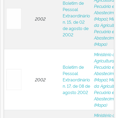
Boletim de
Pecuária e
Pessoal
Abastecimen
Extraordinário
2002
(Mapa)
;
Minis
n. 15, de 02
da Agricultur
de agosto de
Pecuária e
2002
Abastecimen
(Mapa)
Ministério da
Agricultura,
Boletim de
Pecuária e
Pessoal
Abastecimen
2002
Extraordinário
(Mapa)
;
Minis
n. 17, de 08 de
da Agricultur
agosto 2002
Pecuária e
Abastecimen
(Mapa)
Ministério da