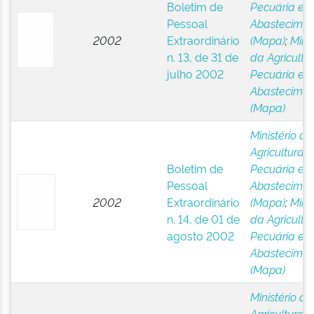
Boletim de
Pecuária e
Pessoal
Abastecimen
2002
Extraordinário
(Mapa)
;
Minis
n. 13, de 31 de
da Agricultur
julho 2002
Pecuária e
Abastecimen
(Mapa)
Ministério da
Agricultura,
Boletim de
Pecuária e
Pessoal
Abastecimen
2002
Extraordinário
(Mapa)
;
Minis
n. 14, de 01 de
da Agricultur
agosto 2002
Pecuária e
Abastecimen
(Mapa)
Ministério da
Agricultura,