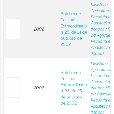
Ministério da
Agricultura,
Boletim de
Pecuária e
Pessoal
Abastecimen
Extraordinário
2002
(Mapa)
;
Minis
n. 25, de 14 de
da Agricultur
outubro de
Pecuária e
2002
Abastecimen
(Mapa)
Ministério da
Agricultura,
Boletim de
Pecuária e
Pessoal
Abastecimen
Extraordinário
2002
(Mapa)
;
Minis
n. 26, de 25
da Agricultur
de outubro
Pecuária e
de 2002
Abastecimen
(Mapa)