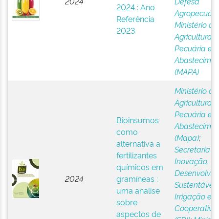
2024
Defesa
2024 : Ano
Agropecuári
Referência
Ministério da
2023
Agricultura,
Pecuária e
Abastecimen
(MAPA)
Ministério da
Agricultura,
Pecuária e
Bioinsumos
Abastecimen
como
(Mapa)
;
alternativa a
Secretaria d
fertilizantes
Inovação,
químicos em
Desenvolvim
2024
gramíneas :
Sustentável,
uma análise
Irrigação e
sobre
Cooperativi
aspectos de