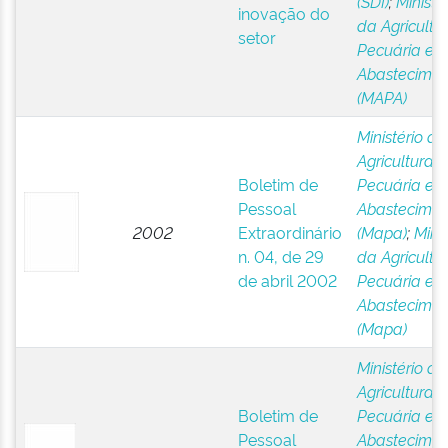
(SDI)
;
Ministé
inovação do
da Agricultur
setor
Pecuária e
Abastecimen
(MAPA)
Ministério da
Agricultura,
Boletim de
Pecuária e
Pessoal
Abastecimen
2002
Extraordinário
(Mapa)
;
Minis
n. 04, de 29
da Agricultur
de abril 2002
Pecuária e
Abastecimen
(Mapa)
Ministério da
Agricultura,
Boletim de
Pecuária e
Pessoal
Abastecimen