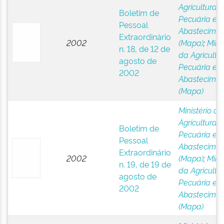
Agricultura,
Boletim de
Pecuária e
Pessoal
Abastecimen
Extraordinário
2002
(Mapa)
;
Minis
n. 18, de 12 de
da Agricultur
agosto de
Pecuária e
2002
Abastecimen
(Mapa)
Ministério da
Agricultura,
Boletim de
Pecuária e
Pessoal
Abastecimen
Extraordinário
2002
(Mapa)
;
Minis
n. 19, de 19 de
da Agricultur
agosto de
Pecuária e
2002
Abastecimen
(Mapa)