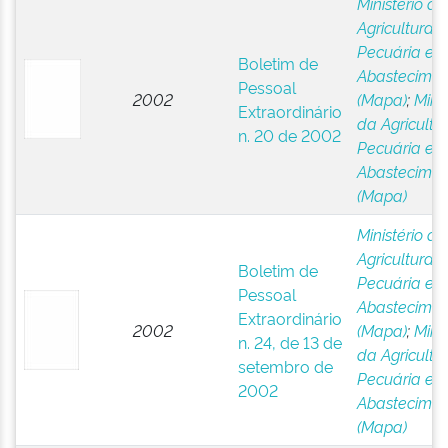
Ministério da
Agricultura,
Pecuária e
Boletim de
Abastecimen
Pessoal
2002
(Mapa)
;
Minis
Extraordinário
da Agricultur
n. 20 de 2002
Pecuária e
Abastecimen
(Mapa)
Ministério da
Agricultura,
Boletim de
Pecuária e
Pessoal
Abastecimen
Extraordinário
2002
(Mapa)
;
Minis
n. 24, de 13 de
da Agricultur
setembro de
Pecuária e
2002
Abastecimen
(Mapa)