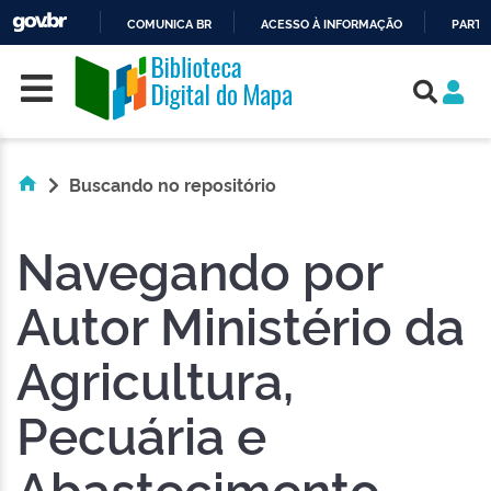
COMUNICA BR
ACESSO À INFORMAÇÃO
PARTI
Skip navigation
IR
PARA
O
CONTEÚDO
Buscando no repositório
Navegando por
Autor Ministério da
Agricultura,
Pecuária e
Abastecimento