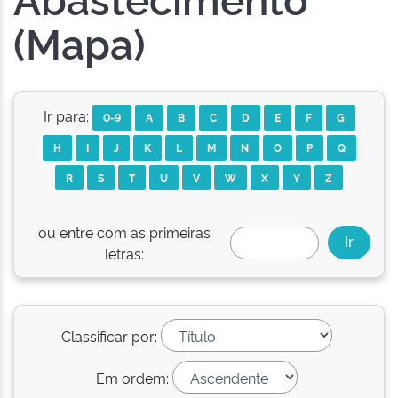
(Mapa)
Ir para:
0-9
A
B
C
D
E
F
G
H
I
J
K
L
M
N
O
P
Q
R
S
T
U
V
W
X
Y
Z
ou entre com as primeiras
letras:
Classificar por:
Em ordem: