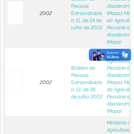
Pessoal
Abastecimen
2002
Extraordinário
(Mapa)
;
Minis
n. 11, de 24 de
da Agricultur
julho de 2002
Pecuária e
Abastecimen
(Mapa)
Ministério da
Agricultura,
Boletim de
Pecuária e
Pessoal
Abastecimen
2002
Extraordinário
(Mapa)
;
Minis
n. 12, de 26
da Agricultur
de julho 2002
Pecuária e
Abastecimen
(Mapa)
Ministério da
Agricultura,