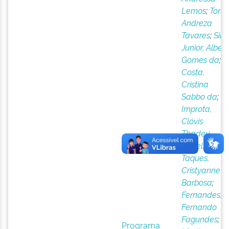
Lemos
;
Tomé
Andreza
Tavares
;
Silv
Junior, Albert
Gomes da
;
Costa,
Cristina
Sabbo da
;
Improta,
Clóvis
Thadeu
Rabello
;
Taques,
Cristyanne
Barbosa
;
Fernandes,
Fernando
Fagundes
;
Programa