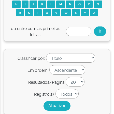
H
I
J
K
L
M
N
O
P
Q
R
S
T
U
V
W
X
Y
Z
ou entre com as primeiras
letras:
Classificar por:
Em ordem:
Resultados/Página
Registro(s):