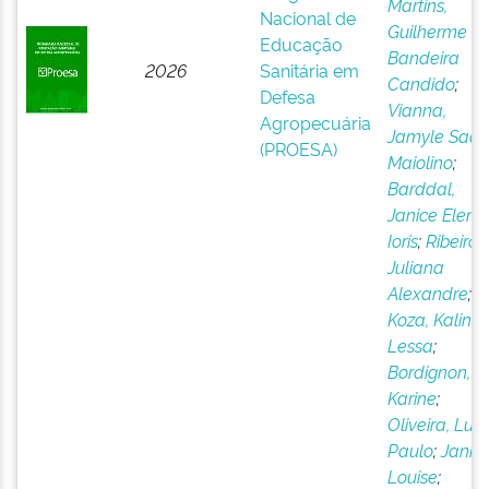
Martins,
Nacional de
Guilherme
Educação
Bandeira
2026
Sanitária em
Candido
;
Defesa
Vianna,
Agropecuária
Jamyle Saa
(PROESA)
Maiolino
;
Barddal,
Janice Elena
Ioris
;
Ribeiro,
Juliana
Alexandre
;
Koza, Kalink
Lessa
;
Bordignon,
Karine
;
Oliveira, Luís
Paulo
;
Jank,
Louise
;