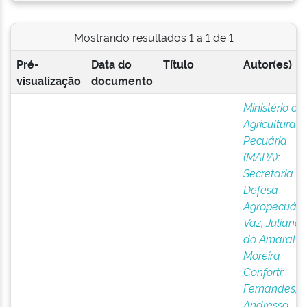
Mostrando resultados 1 a 1 de 1
Pré-
Data do
Título
Autor(es)
visualização
documento
Ministério da
Agricultura e
Pecuária
(MAPA)
;
Secretaria d
Defesa
Agropecuári
Vaz, Juliana
do Amaral
Moreira
Conforti
;
Fernandes,
Andressa