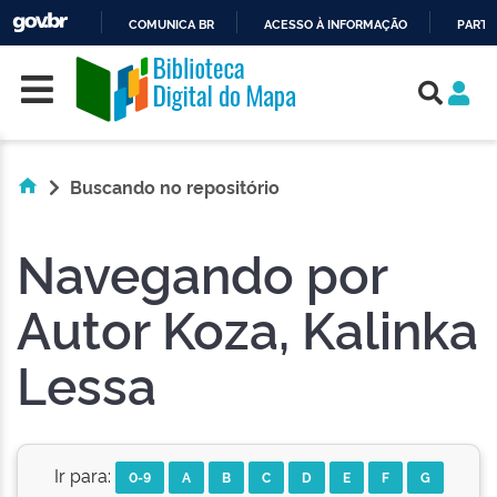
COMUNICA BR
ACESSO À INFORMAÇÃO
PARTI
Skip navigation
IR
PARA
O
CONTEÚDO
Buscando no repositório
Navegando por
Autor Koza, Kalinka
Lessa
Ir para:
0-9
A
B
C
D
E
F
G