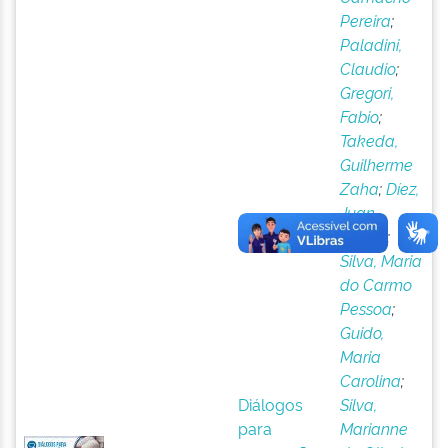
Pereira
;
Paladini,
Claudio
;
Gregori,
Fabio
;
Takeda,
Guilherme
Zaha
;
Díez,
Juan
García
;
Silva, Maria
do Carmo
Pessoa
;
Guido,
Maria
Carolina
;
Diálogos
Silva,
para
Marianne