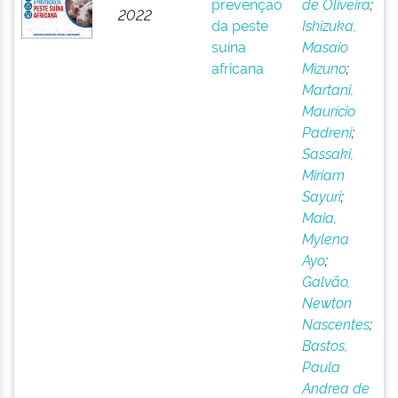
prevenção
de Oliveira
;
2022
da peste
Ishizuka,
suína
Masaio
africana
Mizuno
;
Martani,
Maurício
Padreni
;
Sassaki,
Miriam
Sayuri
;
Maia,
Mylena
Ayo
;
Galvão,
Newton
Nascentes
;
Bastos,
Paula
Andrea de