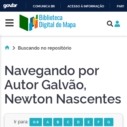
COMUNICA BR
ACESSO À INFORMAÇÃO
PARTI
Skip navigation
IR
PARA
O
CONTEÚDO
Buscando no repositório
Navegando por
Autor Galvão,
Newton Nascentes
Ir para:
0-9
A
B
C
D
E
F
G