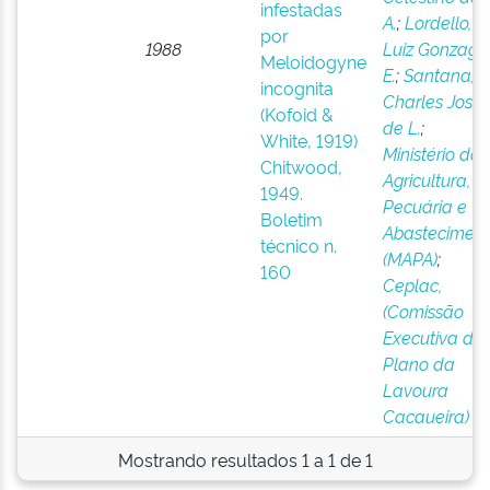
infestadas
A.
;
Lordello,
por
1988
Luiz Gonzaga
Meloidogyne
E.
;
Santana,
incognita
Charles José
(Kofoid &
de L.
;
White, 1919)
Ministério da
Chitwood,
Agricultura,
1949.
Pecuária e
Boletim
Abastecimen
técnico n.
(MAPA)
;
160
Ceplac,
(Comissão
Executiva do
Plano da
Lavoura
Cacaueira)
Mostrando resultados 1 a 1 de 1