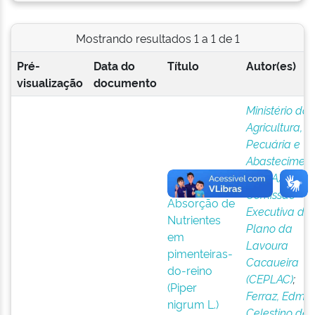
Mostrando resultados 1 a 1 de 1
Pré-
Data do
Título
Autor(es)
visualização
documento
Ministério da
Agricultura,
Pecuária e
Abastecimen
(MAPA)
;
Comissão
Absorção de
Executiva do
Nutrientes
Plano da
em
Lavoura
pimenteiras-
Cacaueira
do-reino
(CEPLAC)
;
(Piper
Ferraz, Edmir
nigrum L.)
Celestino de