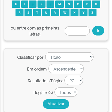
H
I
J
K
L
M
N
O
P
Q
R
S
T
U
V
W
X
Y
Z
ou entre com as primeiras
letras:
Classificar por:
Em ordem:
Resultados/Página
Registro(s):