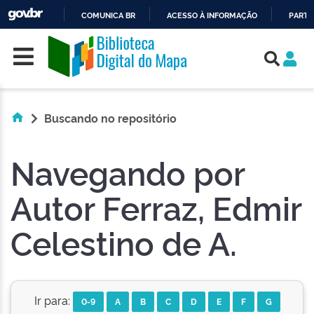
COMUNICA BR
ACESSO À INFORMAÇÃO
PARTI
Skip navigation
IR
PARA
O
CONTEÚDO
Buscando no repositório
Navegando por
Autor Ferraz, Edmir
Celestino de A.
Ir para:
0-9
A
B
C
D
E
F
G