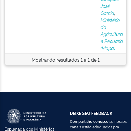
José
Garcia
;
Ministério
da
Agricultura
e Pecuária
(Mapa)
Mostrando resultados 1 a 1 de 1
DEIXE SEU FEEDBACK
Compartilhe conosco
se nossos
canais estão adequados pra
Esplanada dos Ministérios