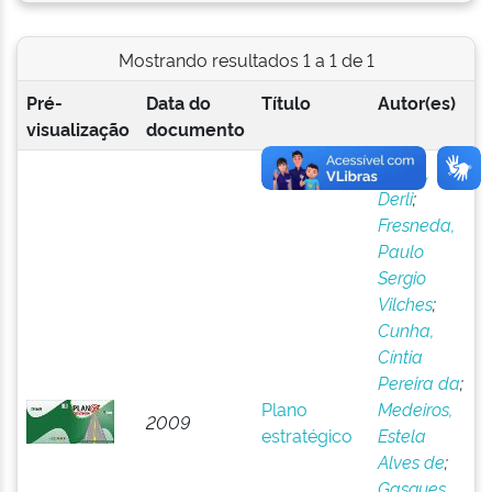
Mostrando resultados 1 a 1 de 1
Pré-
Data do
Título
Autor(es)
visualização
documento
Dossa,
Derli
;
Fresneda,
Paulo
Sergio
Vilches
;
Cunha,
Cíntia
Pereira da
;
Plano
Medeiros,
2009
estratégico
Estela
Alves de
;
Gasques,