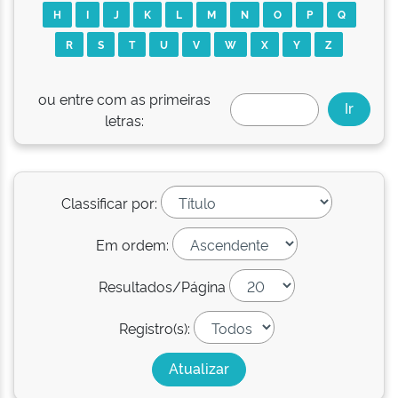
H
I
J
K
L
M
N
O
P
Q
R
S
T
U
V
W
X
Y
Z
ou entre com as primeiras
letras:
Classificar por:
Em ordem:
Resultados/Página
Registro(s):