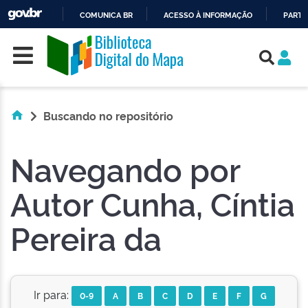
COMUNICA BR
ACESSO À INFORMAÇÃO
PARTI
Skip navigation
IR
PARA
O
CONTEÚDO
Buscando no repositório
Navegando por
Autor Cunha, Cíntia
Pereira da
Ir para:
0-9
A
B
C
D
E
F
G