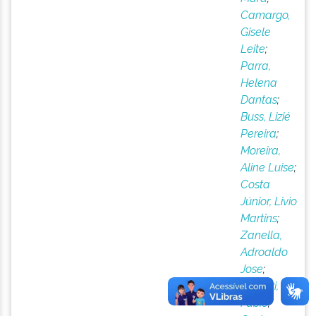
Camargo,
Gisele
Leite
;
Parra,
Helena
Dantas
;
Buss, Lizié
Pereira
;
Moreira,
Aline Luise
;
Costa
Júnior, Livio
Martins
;
Zanella,
Adroaldo
Jose
;
Gregori,
Fabio
;