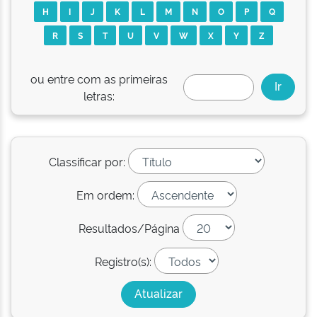
H
I
J
K
L
M
N
O
P
Q
R
S
T
U
V
W
X
Y
Z
ou entre com as primeiras
letras:
Classificar por:
Em ordem:
Resultados/Página
Registro(s):