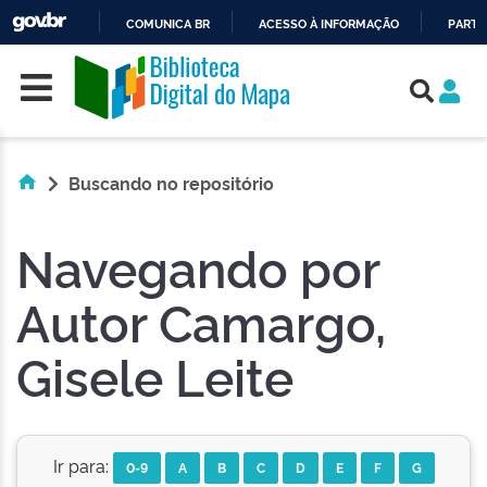
COMUNICA BR
ACESSO À INFORMAÇÃO
PARTI
Skip navigation
IR
PARA
O
CONTEÚDO
Buscando no repositório
Navegando por
Autor Camargo,
Gisele Leite
Ir para:
0-9
A
B
C
D
E
F
G