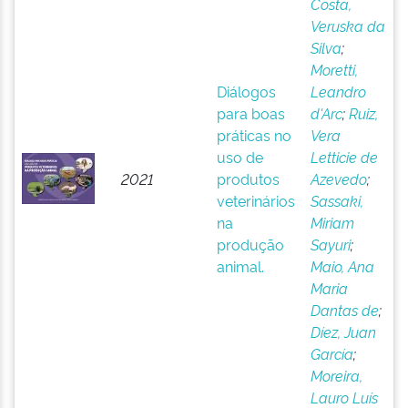
Costa,
Veruska da
Silva
;
Moretti,
Diálogos
Leandro
para boas
d'Arc
;
Ruiz,
práticas no
Vera
uso de
Letticie de
2021
produtos
Azevedo
;
veterinários
Sassaki,
na
Miriam
produção
Sayuri
;
animal.
Maio, Ana
Maria
Dantas de
;
Díez, Juan
García
;
Moreira,
Lauro Luís