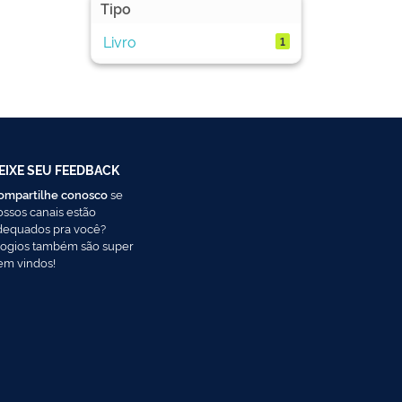
Tipo
Livro
1
EIXE SEU FEEDBACK
ompartilhe conosco
se
ossos canais estão
dequados pra você?
logios também são super
em vindos!