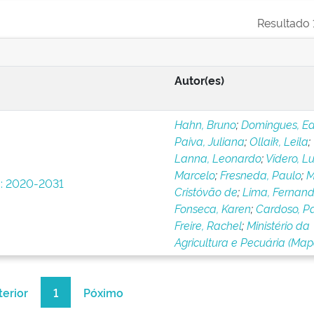
Resultado 1
Autor(es)
Hahn, Bruno
;
Domingues, E
Paiva, Juliana
;
Ollaik, Leila
;
Lanna, Leonardo
;
Vídero, Lu
Marcelo
;
Fresneda, Paulo
;
M
o: 2020-2031
Cristóvão de
;
Lima, Fernan
Fonseca, Karen
;
Cardoso, P
Freire, Rachel
;
Ministério da
Agricultura e Pecuária (Map
terior
1
Póximo