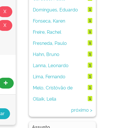
Domingues, Eduardo
1
Fonseca, Karen
1
Freire, Rachel
1
Fresneda, Paulo
1
Hahn, Bruno
1
Lanna, Leonardo
1
Lima, Fernando
1
Melo, Cristóvão de
1
Ollaik, Leila
1
próximo >
Assunto