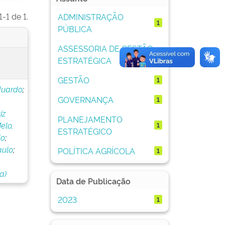
-1 de 1.
ADMINISTRAÇÃO
1
PÚBLICA
ASSESSORIA DE GESTÃO
1
ESTRATÉGICA
GESTÃO
1
duardo
;
GOVERNANÇA
1
iz
PLANEJAMENTO
elo,
1
ESTRATÉGICO
do
;
aulo
;
POLÍTICA AGRÍCOLA
1
a)
Data de Publicação
2023
1