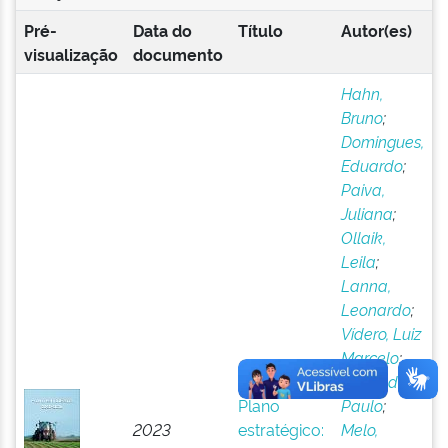
Pré-
Data do
Título
Autor(es)
visualização
documento
Hahn,
Bruno
;
Domingues,
Eduardo
;
Paiva,
Juliana
;
Ollaik,
Leila
;
Lanna,
Leonardo
;
Vídero, Luiz
Marcelo
;
Fresneda,
Plano
Paulo
;
2023
estratégico:
Melo,