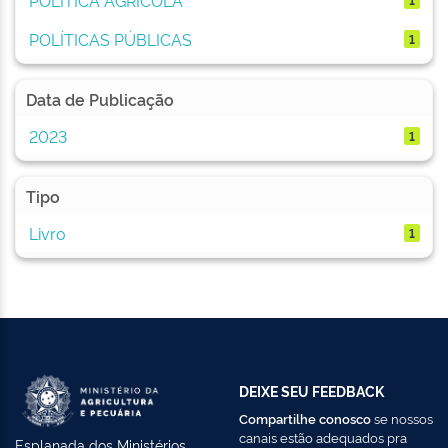
POLÍTICAS PÚBLICAS
1
Data de Publicação
2023
1
Tipo
Livro
1
DEIXE SEU FEEDBACK
Compartilhe conosco
se nossos
canais estão adequados pra
Esplanada dos Ministérios