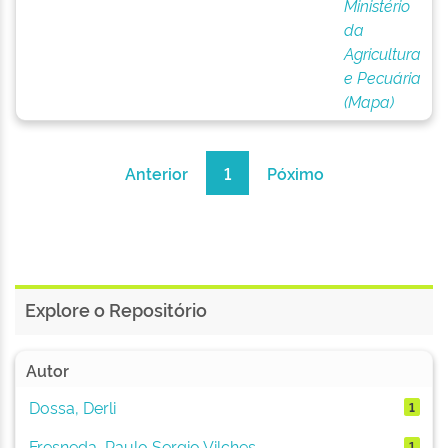
Ministério
da
Agricultura
e Pecuária
(Mapa)
Anterior
1
Póximo
Explore o Repositório
Autor
Dossa, Derli
1
Fresneda, Paulo Sergio Vilches
1