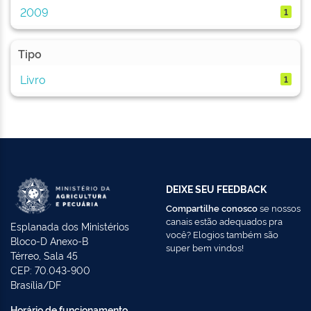
2009
1
Tipo
Livro
1
DEIXE SEU FEEDBACK
Compartilhe conosco
se nossos
canais estão adequados pra
Esplanada dos Ministérios
você? Elogios também são
Bloco-D Anexo-B
super bem vindos!
Térreo, Sala 45
CEP: 70.043-900
Brasília/DF
Horário de funcionamento