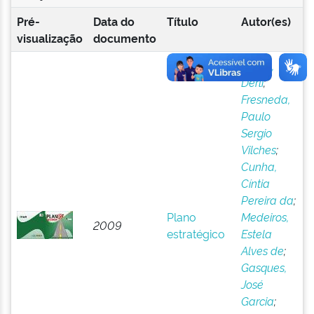
Pré-
Data do
Título
Autor(es)
visualização
documento
Dossa,
Derli
;
Fresneda,
Paulo
Sergio
Vilches
;
Cunha,
Cíntia
Pereira da
;
Plano
Medeiros,
2009
estratégico
Estela
Alves de
;
Gasques,
José
Garcia
;