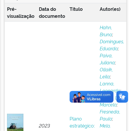
Pré-
Data do
Título
Autor(es)
visualização
documento
Hahn,
Bruno
;
Domingues,
Eduardo
;
Paiva,
Juliana
;
Ollaik,
Leila
;
Lanna,
Leonardo
;
Vídero, Luiz
Marcelo
;
Fresneda,
Plano
Paulo
;
2023
estratégico:
Melo,