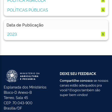
POLÍTICAS PÚBLICAS
1
Data de Publicação
2023
1
DEIXE SEU FEEDBACK
Compartilhe conosco
se nossos
canais estão adequados pra
Esplanada dos Ministérios
você? Elogios também são
Bloco-D Anexo-B
super bem vindos!
Térreo, Sala 45
CEP: 70.043-900
Brasília/DF