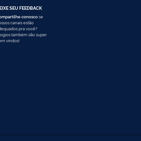
EIXE SEU FEEDBACK
ompartilhe conosco
se
ossos canais estão
dequados pra você?
logios também são super
em vindos!