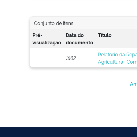
Conjunto de itens:
Pré-
Data do
Título
visualização
documento
Relatório da Rep
1862
Agricultura : Co
An