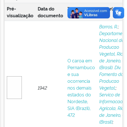
Pré-
Data do
Título
Autor(es)
visualização
documento
Barros, R.
;
Departament
Nacional da
Producao
Vegetal, Rio
O caroa em
de Janeiro, G
Pernambuco
(Brasil). Div. d
e sua
Fomento da
ocorrencia
Producao
1942
nos demais
Vegetal;
;
estados do
Servico de
Nordeste,
Informacao
SIA (Brazil),
Agricola, Rio
472
de Janeiro, G
(Brasil)
;