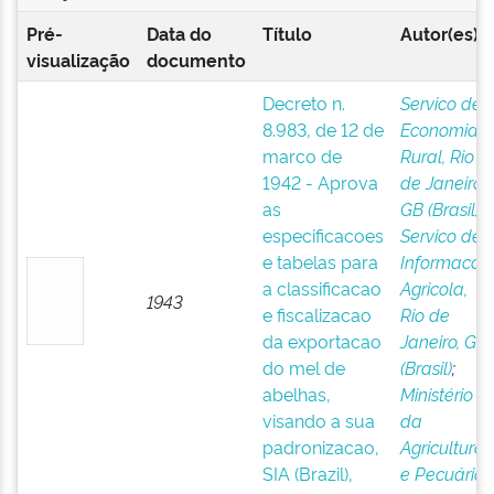
Pré-
Data do
Título
Autor(es)
visualização
documento
Decreto n.
Servico de
8.983, de 12 de
Economia
marco de
Rural, Rio
1942 - Aprova
de Janeiro,
as
GB (Brasil);
;
especificacoes
Servico de
e tabelas para
Informacao
a classificacao
Agricola,
1943
e fiscalizacao
Rio de
da exportacao
Janeiro, GB
do mel de
(Brasil)
;
abelhas,
Ministério
visando a sua
da
padronizacao,
Agricultura
SIA (Brazil),
e Pecuária,