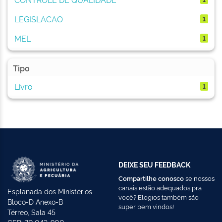
LEGISLACAO
1
MEL
1
Tipo
Livro
1
DEIXE SEU FEEDBACK
Compartilhe conosco
se nossos
canais estão adequados pra
Esplanada dos Ministérios
você? Elogios também são
Bloco-D Anexo-B
super bem vindos!
Térreo, Sala 45