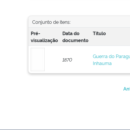
Conjunto de itens:
Pré-
Data do
Título
visualização
documento
Guerra do Paragu
1870
Inhauma
An