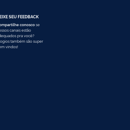
EIXE SEU FEEDBACK
ompartilhe conosco
se
ossos canais estão
dequados pra você?
logios também são super
em vindos!