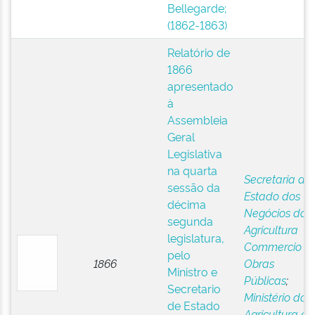
Bellegarde;
(1862-1863)
Relatório de
1866
apresentado
à
Assembleia
Geral
Legislativa
na quarta
Secretaria de
sessão da
Estado dos
décima
Negócios da
segunda
Agricultura
legislatura,
Commercio e
pelo
1866
Obras
Ministro e
Públicas
;
Secretario
Ministério da
de Estado
Agricultura e