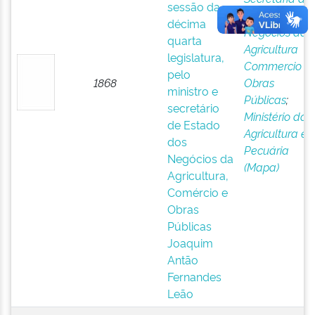
sessão da
Estado dos
décima
Negócios da
quarta
Agricultura
legislatura,
Commercio e
pelo
1868
Obras
ministro e
Públicas
;
secretário
Ministério da
de Estado
Agricultura e
dos
Pecuária
Negócios da
(Mapa)
Agricultura,
Comércio e
Obras
Públicas
Joaquim
Antão
Fernandes
Leão