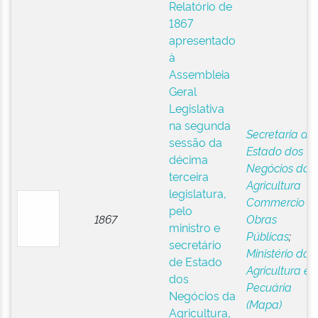
Relatório de
1867
apresentado
à
Assembleia
Geral
Legislativa
na segunda
Secretaria de
sessão da
Estado dos
décima
Negócios da
terceira
Agricultura
legislatura,
Commercio e
pelo
1867
Obras
ministro e
Públicas
;
secretário
Ministério da
de Estado
Agricultura e
dos
Pecuária
Negócios da
(Mapa)
Agricultura,