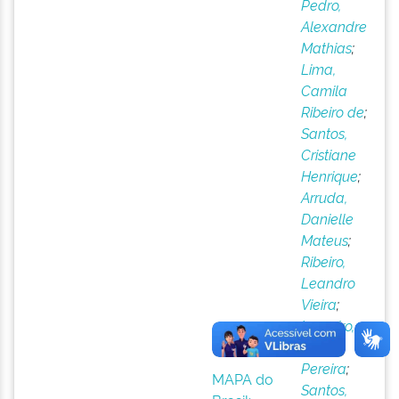
Pedro,
Alexandre
Mathias
;
Lima,
Camila
Ribeiro de
;
Santos,
Cristiane
Henrique
;
Arruda,
Danielle
Mateus
;
Ribeiro,
Leandro
Vieira
;
Loureiro,
Pedro
Pereira
;
MAPA do
Santos,