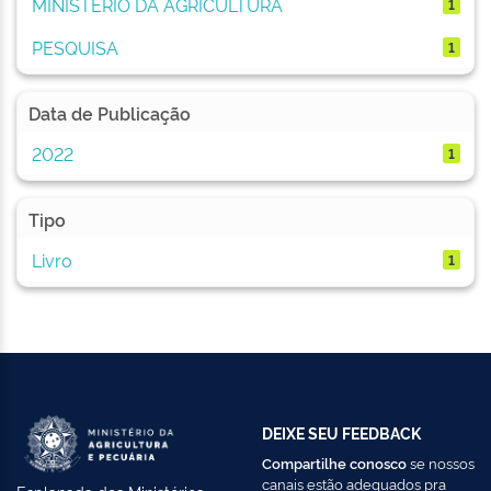
MINISTÉRIO DA AGRICULTURA
1
PESQUISA
1
Data de Publicação
2022
1
Tipo
Livro
1
DEIXE SEU FEEDBACK
Compartilhe conosco
se nossos
canais estão adequados pra