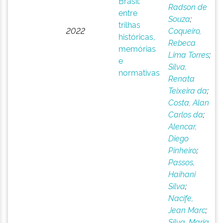
Brasil:
Radson de
entre
Souza
;
trilhas
2022
Coqueiro,
históricas,
Rebeca
memórias
Lima Torres
;
e
Silva,
normativas
Renata
Teixeira da
;
Costa, Alan
Carlos da
;
Alencar,
Diego
Pinheiro
;
Passos,
Haihani
Silva
;
Nacife,
Jean Marc
;
Silva, Maria