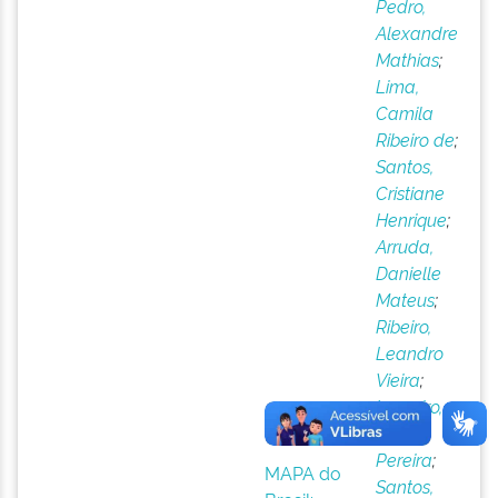
Pedro,
Alexandre
Mathias
;
Lima,
Camila
Ribeiro de
;
Santos,
Cristiane
Henrique
;
Arruda,
Danielle
Mateus
;
Ribeiro,
Leandro
Vieira
;
Loureiro,
Pedro
Pereira
;
MAPA do
Santos,