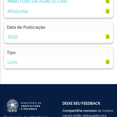
MINISTÉRIO DA AGRICULTURA
1
PESQUISA
1
Data de Publicação
2022
1
Tipo
Livro
1
DEIXE SEU FEEDBACK
Compartilhe conosco
se nossos
canais estão adequados pra