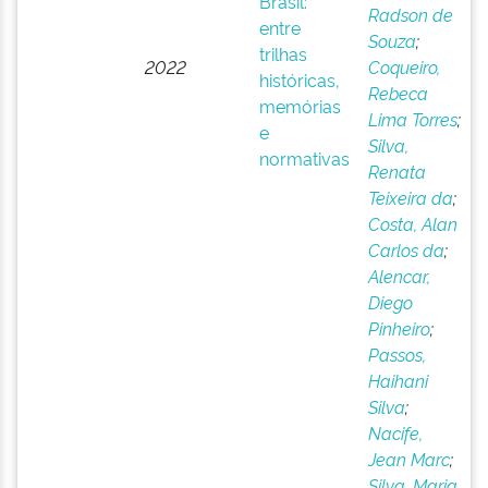
Brasil:
Radson de
entre
Souza
;
trilhas
2022
Coqueiro,
históricas,
Rebeca
memórias
Lima Torres
;
e
Silva,
normativas
Renata
Teixeira da
;
Costa, Alan
Carlos da
;
Alencar,
Diego
Pinheiro
;
Passos,
Haihani
Silva
;
Nacife,
Jean Marc
;
Silva, Maria