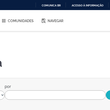
COMUNICA BR
ACESSO À INFORMAÇÃO
IR
PARA
COMUNIDADES
NAVEGAR
O
CONTEÚDO
a
por