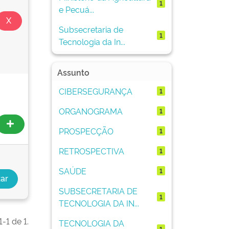
1
e Pecuá...
Subsecretaria de
1
Tecnologia da In...
Assunto
CIBERSEGURANÇA
1
ORGANOGRAMA
1
PROSPECÇÃO
1
RETROSPECTIVA
1
SAÚDE
1
SUBSECRETARIA DE
1
TECNOLOGIA DA IN...
-1 de 1.
TECNOLOGIA DA
1