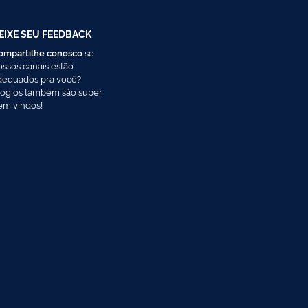
EIXE SEU FEEDBACK
ompartilhe conosco
se
ossos canais estão
dequados pra você?
logios também são super
em vindos!