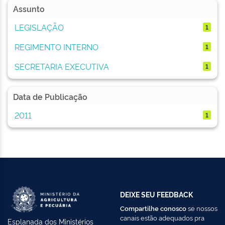
Assunto
LEGISLAÇÃO
1
REGIMENTO INTERNO
1
SECRETARIA EXECUTIVA
1
Data de Publicação
2011
1
DEIXE SEU FEEDBACK
Compartilhe conosco
se nossos
canais estão adequados pra
Esplanada dos Ministérios