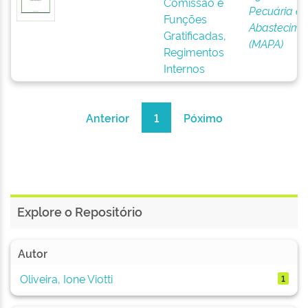
Comissão e
Pecuária e
Funções
Abastecime
Gratificadas,
(MAPA)
Regimentos
Internos
Anterior
1
Póximo
Explore o Repositório
Autor
Oliveira, Ione Viotti
1