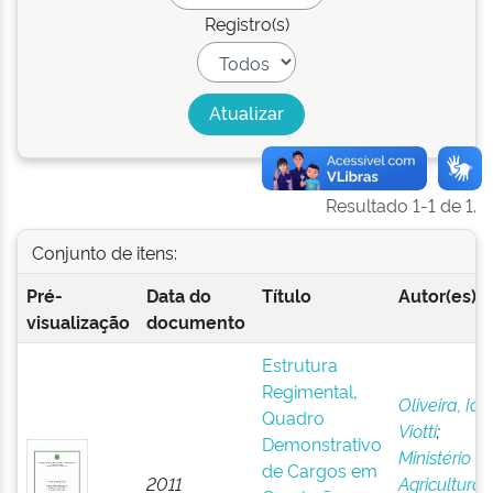
Registro(s)
Resultado 1-1 de 1.
Conjunto de itens:
Pré-
Data do
Título
Autor(es)
visualização
documento
Estrutura
Regimental,
Oliveira, Ion
Quadro
Viotti
;
Demonstrativo
Ministério d
de Cargos em
2011
Agricultura,