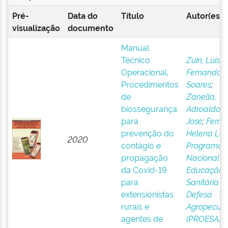
Pré-
Data do
Título
Autor(es)
visualização
documento
Manual
Técnico
Zuin, Luís
Operacional.
Fernando
Procedimentos
Soares
;
de
Zanella,
biossegurança
Adroaldo
para
José
;
Ferrei
prevenção do
Helena La
2020
contágio e
Programa
propagação
Nacional d
da Covid-19
Educação
para
Sanitária 
extensionistas
Defesa
rurais e
Agropecuár
agentes de
(PROESA)