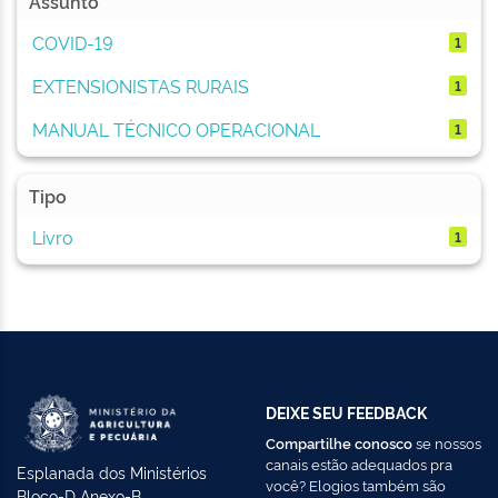
Assunto
COVID-19
1
EXTENSIONISTAS RURAIS
1
MANUAL TÉCNICO OPERACIONAL
1
Tipo
Livro
1
DEIXE SEU FEEDBACK
Compartilhe conosco
se nossos
canais estão adequados pra
Esplanada dos Ministérios
você? Elogios também são
Bloco-D Anexo-B