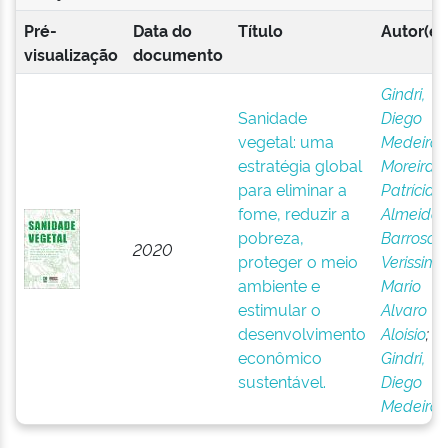
Pré-
Data do
Título
Autor(es
visualização
documento
Gindri,
Sanidade
Diego
vegetal: uma
Medeiros
estratégia global
Moreira,
para eliminar a
Patrícia
fome, reduzir a
Almeida
pobreza,
Barroso
;
2020
proteger o meio
Verissimo.
ambiente e
Mario
estimular o
Alvaro
desenvolvimento
Aloisio
;
econômico
Gindri,
sustentável.
Diego
Medeiros