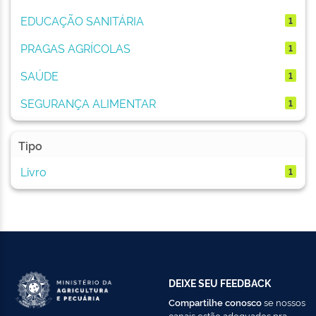
EDUCAÇÃO SANITÁRIA
1
PRAGAS AGRÍCOLAS
1
SAÚDE
1
SEGURANÇA ALIMENTAR
1
Tipo
Livro
1
DEIXE SEU FEEDBACK
Compartilhe conosco
se nossos
canais estão adequados pra