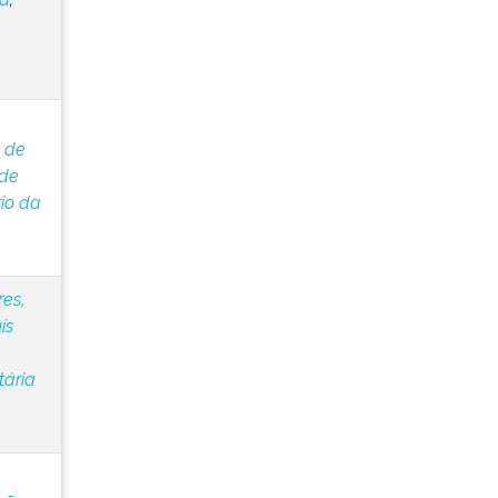
a de
 de
rio da
es,
ís
tária