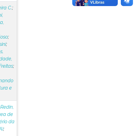
ira C.
;
i,
va,
doso
;
ini
;
s,
dade,
Freitas
;
rnando
tura e
;
Redin,
rea de
ério da
A)
;