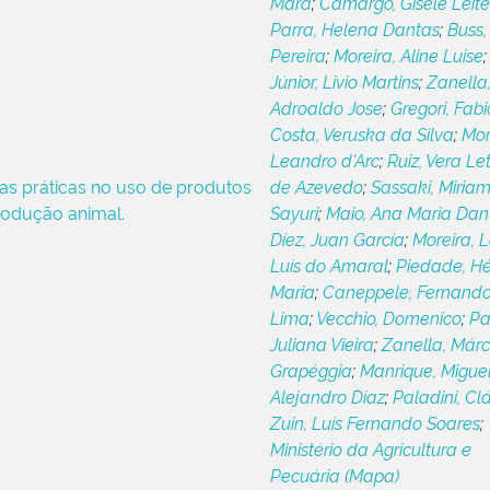
Mara
;
Camargo, Gisele Leite
Parra, Helena Dantas
;
Buss, 
Pereira
;
Moreira, Aline Luise
Júnior, Livio Martins
;
Zanella
Adroaldo Jose
;
Gregori, Fabi
Costa, Veruska da Silva
;
More
Leandro d'Arc
;
Ruiz, Vera Let
as práticas no uso de produtos
de Azevedo
;
Sassaki, Miria
produção animal.
Sayuri
;
Maio, Ana Maria Dan
Díez, Juan García
;
Moreira, 
Luís do Amaral
;
Piedade, Hé
Maria
;
Caneppele, Fernand
Lima
;
Vecchio, Domenico
;
Pa
Juliana Vieira
;
Zanella, Márci
Grapéggia
;
Manrique, Migue
Alejandro Díaz
;
Paladini, Cl
Zuin, Luís Fernando Soares
;
Ministério da Agricultura e
Pecuária (Mapa)