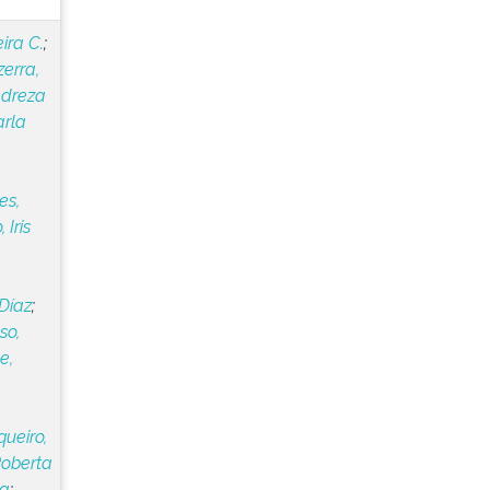
ira C.
;
erra,
ndreza
rla
es,
 Iris
Díaz
;
so,
e,
ueiro,
Roberta
za
;