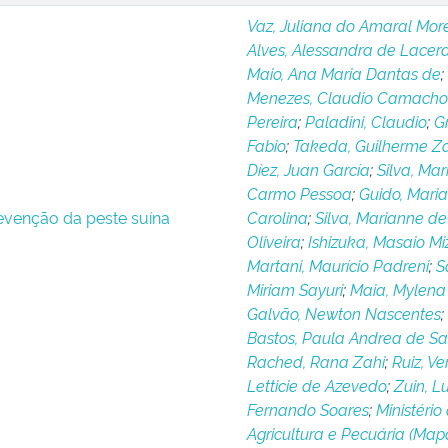
Vaz, Juliana do Amaral More
Alves, Alessandra de Lacer
Maio, Ana Maria Dantas de
;
Menezes, Claudio Camacho
Pereira
;
Paladini, Claudio
;
Gr
Fabio
;
Takeda, Guilherme Z
Díez, Juan García
;
Silva, Mar
Carmo Pessoa
;
Guido, Maria
evenção da peste suína
Carolina
;
Silva, Marianne de
Oliveira
;
Ishizuka, Masaio M
Martani, Maurício Padreni
;
S
Miriam Sayuri
;
Maia, Mylena
Galvão, Newton Nascentes
;
Bastos, Paula Andrea de Sa
Rached, Rana Zahi
;
Ruiz, Ve
Letticie de Azevedo
;
Zuin, Lu
Fernando Soares
;
Ministério
Agricultura e Pecuária (Map