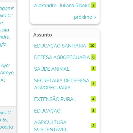
Alexandre, Juliana Ribeiro
2
Tagami
;
ira C.
;
próximo >
e,
heila
Assunto
ndre,
gio
EDUCAÇÃO SANITÁRIA
10
,
DEFESA AGROPECUÁRIA
6
 Ayo
;
SAÚDE ANIMAL
5
Arroyo,
uri
;
SECRETARIA DE DEFESA
5
AGROPECUÁRIA
EXTENSÃO RURAL
4
EDUCAÇÃO
3
ira C.
;
ntis
;
AGRICULTURA
2
oberta
SUSTENTÁVEL