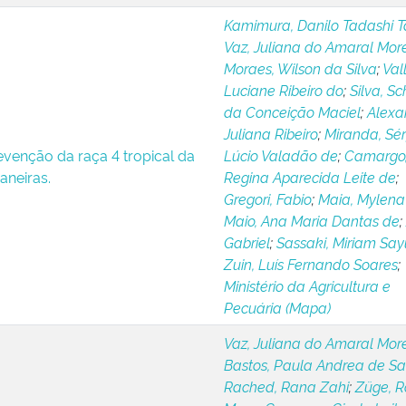
Kamimura, Danilo Tadashi 
Vaz, Juliana do Amaral More
Moraes, Wilson da Silva
;
Vall
Luciane Ribeiro do
;
Silva, Sc
da Conceição Maciel
;
Alexa
Juliana Ribeiro
;
Miranda, Sér
evenção da raça 4 tropical da
Lúcio Valadão de
;
Camargo
aneiras.
Regina Aparecida Leite de
;
Gregori, Fabio
;
Maia, Mylena
Maio, Ana Maria Dantas de
;
Gabriel
;
Sassaki, Miriam Say
Zuin, Luís Fernando Soares
;
Ministério da Agricultura e
Pecuária (Mapa)
Vaz, Juliana do Amaral More
Bastos, Paula Andrea de Sa
Rached, Rana Zahi
;
Züge, R