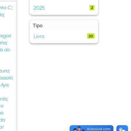
ira C.
;
2025
2
da
;
Tipo
egori,
Livro
20
aha
;
ia do
izuno
;
assaki,
 Ayo
;
ntis
;
ra
ís
 da
a)