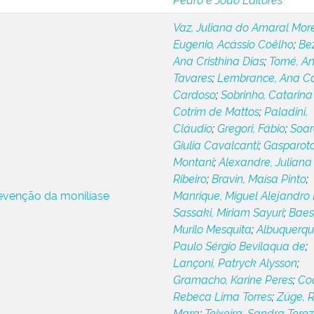
Vaz, Juliana do Amaral More
Eugenio, Acássio Coêlho
;
Bez
Ana Cristhina Dias
;
Tomé, A
Tavares
;
Lembrance, Ana Ca
Cardoso
;
Sobrinho, Catarina
Cotrim de Mattos
;
Paladini,
Cláudio
;
Gregori, Fábio
;
Soar
Giulia Cavalcanti
;
Gasparoto,
Montani
;
Alexandre, Juliana
Ribeiro
;
Bravin, Maísa Pinto
;
evenção da monilíase
Manrique, Miguel Alejandro 
Sassaki, Miriam Sayuri
;
Baes
Murilo Mesquita
;
Albuquerqu
Paulo Sérgio Bevilaqua de
;
Lançoni, Patryck Alysson
;
Gramacho, Karine Peres
;
Coq
Rebeca Lima Torres
;
Züge, 
Mara
;
Teixeira, Sandra Tere