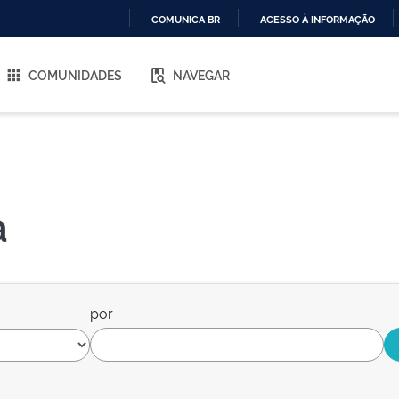
COMUNICA BR
ACESSO À INFORMAÇÃO
IR
PARA
COMUNIDADES
NAVEGAR
O
CONTEÚDO
a
por