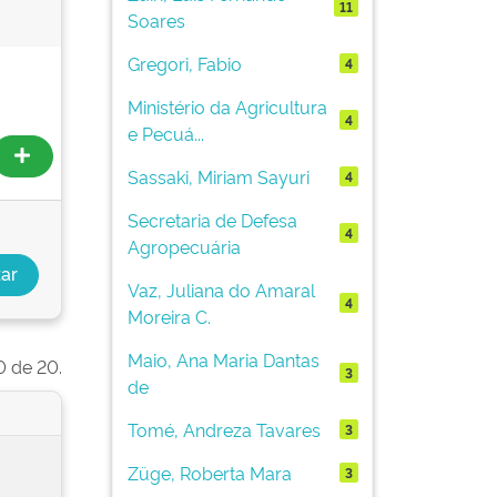
11
Soares
Gregori, Fabio
4
Ministério da Agricultura
4
e Pecuá...
Sassaki, Miriam Sayuri
4
Secretaria de Defesa
4
Agropecuária
Vaz, Juliana do Amaral
4
Moreira C.
Maio, Ana Maria Dantas
0 de 20.
3
de
Tomé, Andreza Tavares
3
Züge, Roberta Mara
3