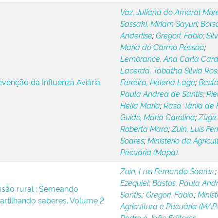
Vaz, Juliana do Amaral More
Sassaki, Míriam Sayuri
;
Borso
Anderlise
;
Gregori, Fábio
;
Sil
Maria do Carmo Pessoa
;
Lembrance, Ana Carla Car
Lacerda, Tabatha Sílvia Ross
evenção da Influenza Aviária
Ferreira, Helena Lage
;
Basto
Paula Andrea de Santis
;
Pie
Hélia Maria
;
Raso, Tânia de 
Guido, Maria Carolina
;
Züge,
Roberta Mara
;
Zuin, Luís Fe
Soares
;
Ministério da Agricul
Pecuária (Mapa)
Zuin, Luís Fernando Soares,
Ezequiel
;
Bastos, Paula And
nsão rural : Semeando
Santis,
;
Gregori, Fabio,
;
Minist
rtilhando saberes. Volume 2
Agricultura e Pecuária (MAP
Pedro e João Editores