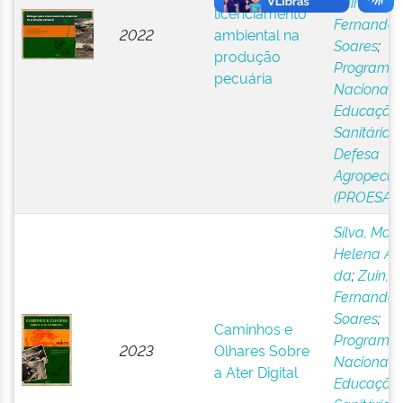
Zuin, Luís
licenciamento
Fernando
2022
ambiental na
Soares
;
produção
Programa
pecuária
Nacional 
Educação
Sanitária 
Defesa
Agropecuá
(PROESA)
Silva, Mari
Helena Al
da
;
Zuin, L
Fernando
Soares
;
Caminhos e
Programa
2023
Olhares Sobre
Nacional 
a Ater Digital
Educação