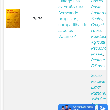
Diálogos na
Bastos,
extensão rural :
Paula
Semeando
Andrea de
2024
propostas,
Santis,
;
compartilhando
Gregori,
saberes.
Fabio,
;
Volume 2
Ministério 
Agricultura
Pecuária
(MAPA)
;
Pedro e J
Editores
Sousa,
Karoline
Lima
;
Palhares,
Julio Cesa
Pascale
;
Diálogos para o