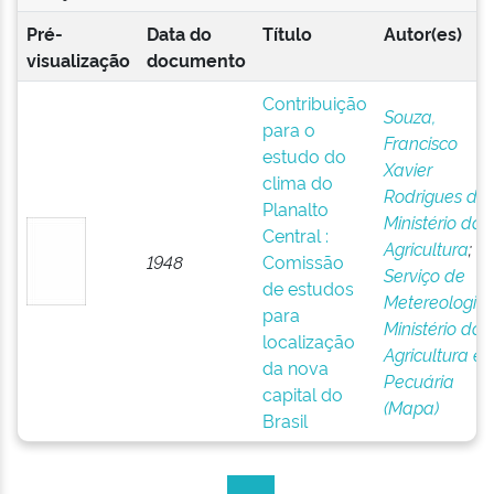
Pré-
Data do
Título
Autor(es)
visualização
documento
Contribuição
Souza,
para o
Francisco
estudo do
Xavier
clima do
Rodrigues de
;
Planalto
Ministério da
Central :
Agricultura
;
1948
Comissão
Serviço de
de estudos
Metereologia
;
para
Ministério da
localização
Agricultura e
da nova
Pecuária
capital do
(Mapa)
Brasil