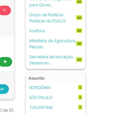
10
para Gover...
Grupo de Políticas
10
Públicas da ESALQ
Imaflora
10
Ministério da Agricultura,
10
Pecuár...
Secretaria de Inovação,
10
Desenvolv...
Assunto
RONDÔNIA
1
SÃO PAULO
1
TOCANTINS
1
0 de 10.