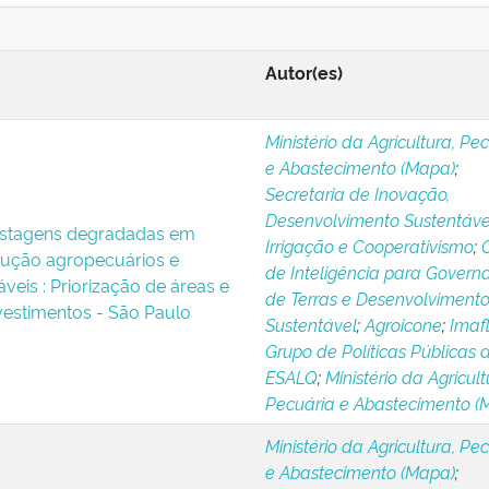
Autor(es)
Ministério da Agricultura, Pe
e Abastecimento (Mapa)
;
Secretaria de Inovação,
Desenvolvimento Sustentáve
stagens degradadas em
Irrigação e Cooperativismo
;
dução agropecuários e
de Inteligência para Govern
áveis : Priorização de áreas e
de Terras e Desenvolviment
nvestimentos - São Paulo
Sustentável
;
Agroicone
;
Imaf
Grupo de Políticas Públicas 
ESALQ
;
Ministério da Agricult
Pecuária e Abastecimento (
Ministério da Agricultura, Pe
e Abastecimento (Mapa)
;