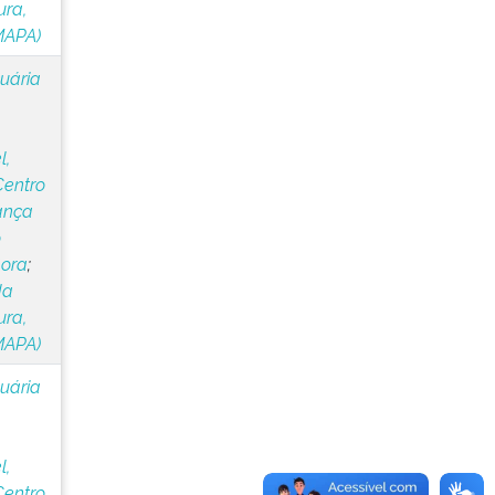
ura,
MAPA)
cuária
l,
Centro
ança
o
lora
;
da
ura,
MAPA)
cuária
l,
Centro