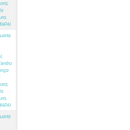
lora
;
da
ura,
MAPA)
cuária
l,
Centro
ança
o
lora
;
da
ura,
MAPA)
cuária