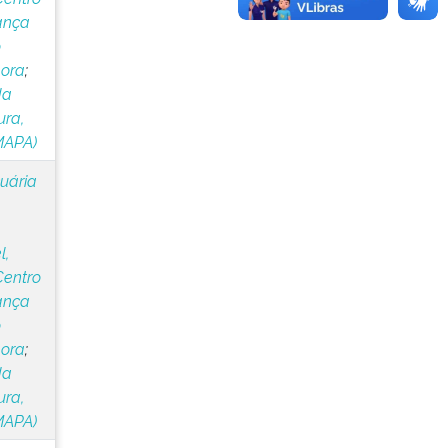
ança
o
lora
;
da
ura,
MAPA)
cuária
l,
Centro
ança
o
lora
;
da
ura,
MAPA)