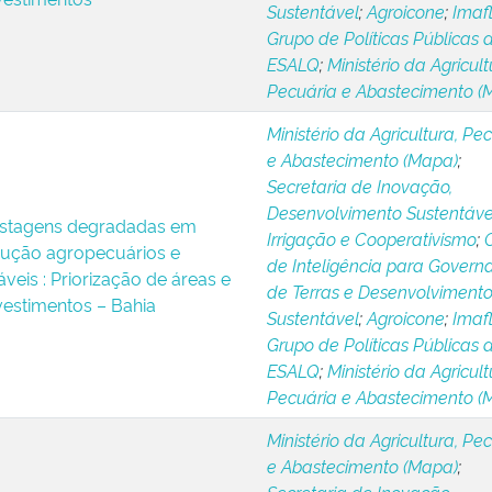
Sustentável
;
Agroicone
;
Imaf
Grupo de Políticas Públicas 
ESALQ
;
Ministério da Agricult
Pecuária e Abastecimento (
Ministério da Agricultura, Pe
e Abastecimento (Mapa)
;
Secretaria de Inovação,
Desenvolvimento Sustentáve
stagens degradadas em
Irrigação e Cooperativismo
;
dução agropecuários e
de Inteligência para Govern
áveis : Priorização de áreas e
de Terras e Desenvolviment
vestimentos – Bahia
Sustentável
;
Agroicone
;
Imaf
Grupo de Políticas Públicas 
ESALQ
;
Ministério da Agricult
Pecuária e Abastecimento (
Ministério da Agricultura, Pe
e Abastecimento (Mapa)
;