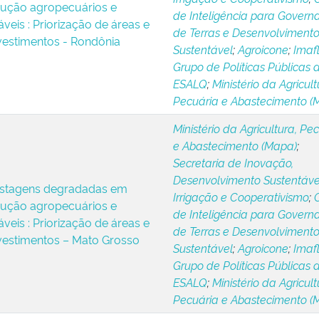
dução agropecuários e
de Inteligência para Govern
áveis : Priorização de áreas e
de Terras e Desenvolviment
nvestimentos - Rondônia
Sustentável
;
Agroicone
;
Imaf
Grupo de Políticas Públicas 
ESALQ
;
Ministério da Agricult
Pecuária e Abastecimento (
Ministério da Agricultura, Pe
e Abastecimento (Mapa)
;
Secretaria de Inovação,
Desenvolvimento Sustentáve
stagens degradadas em
Irrigação e Cooperativismo
;
dução agropecuários e
de Inteligência para Govern
áveis : Priorização de áreas e
de Terras e Desenvolviment
nvestimentos – Mato Grosso
Sustentável
;
Agroicone
;
Imaf
Grupo de Políticas Públicas 
ESALQ
;
Ministério da Agricult
Pecuária e Abastecimento (