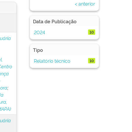
< anterior
Data de Publicação
2024
10
cuária
Tipo
l,
Relatório técnico
10
Centro
ança
o
lora
;
da
ura,
MAPA)
cuária