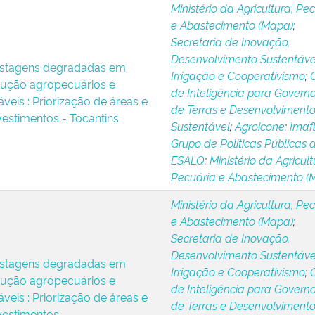
Ministério da Agricultura, Pe
e Abastecimento (Mapa)
;
Secretaria de Inovação,
Desenvolvimento Sustentáve
stagens degradadas em
Irrigação e Cooperativismo
;
dução agropecuários e
de Inteligência para Govern
áveis : Priorização de áreas e
de Terras e Desenvolviment
vestimentos - Tocantins
Sustentável
;
Agroicone
;
Imaf
Grupo de Políticas Públicas 
ESALQ
;
Ministério da Agricult
Pecuária e Abastecimento (
Ministério da Agricultura, Pe
e Abastecimento (Mapa)
;
Secretaria de Inovação,
Desenvolvimento Sustentáve
stagens degradadas em
Irrigação e Cooperativismo
;
dução agropecuários e
de Inteligência para Govern
áveis : Priorização de áreas e
de Terras e Desenvolviment
nvestimentos