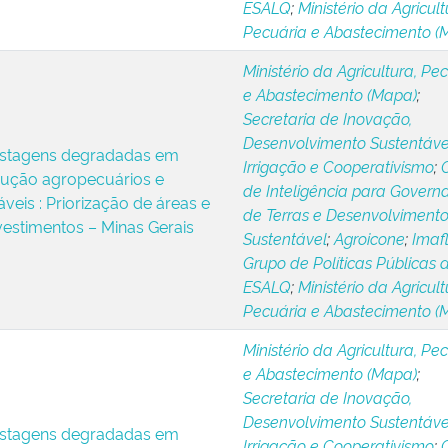
ESALQ
;
Ministério da Agricult
Pecuária e Abastecimento (
Ministério da Agricultura, Pe
e Abastecimento (Mapa)
;
Secretaria de Inovação,
Desenvolvimento Sustentáve
stagens degradadas em
Irrigação e Cooperativismo
;
dução agropecuários e
de Inteligência para Govern
áveis : Priorização de áreas e
de Terras e Desenvolviment
vestimentos – Minas Gerais
Sustentável
;
Agroicone
;
Imaf
Grupo de Políticas Públicas 
ESALQ
;
Ministério da Agricult
Pecuária e Abastecimento (
Ministério da Agricultura, Pe
e Abastecimento (Mapa)
;
Secretaria de Inovação,
Desenvolvimento Sustentáve
stagens degradadas em
Irrigação e Cooperativismo
;