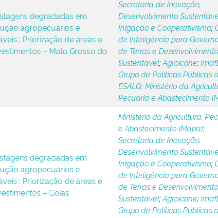
Secretaria de Inovação,
stagens degradadas em
Desenvolvimento Sustentáve
dução agropecuários e
Irrigação e Cooperativismo
;
áveis : Priorização de áreas e
de Inteligência para Govern
nvestimentos – Mato Grosso do
de Terras e Desenvolviment
Sustentável
;
Agroicone
;
Imaf
Grupo de Políticas Públicas 
ESALQ
;
Ministério da Agricult
Pecuária e Abastecimento (
Ministério da Agricultura, Pe
e Abastecimento (Mapa)
;
Secretaria de Inovação,
Desenvolvimento Sustentáve
stagens degradadas em
Irrigação e Cooperativismo
;
dução agropecuários e
de Inteligência para Govern
áveis : Priorização de áreas e
de Terras e Desenvolviment
vestimentos – Goiás
Sustentável
;
Agroicone
;
Imaf
Grupo de Políticas Públicas 