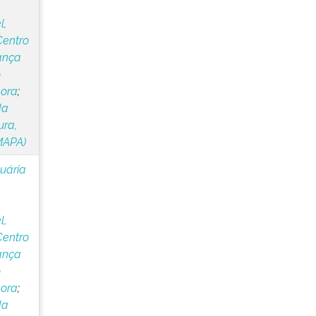
l,
Centro
ança
o
lora
;
da
ura,
MAPA)
cuária
l,
Centro
ança
o
lora
;
da