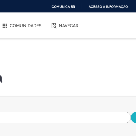
COMUNICA BR
ACESSO À INFORMAÇÃO
IR
PARA
COMUNIDADES
NAVEGAR
O
CONTEÚDO
a