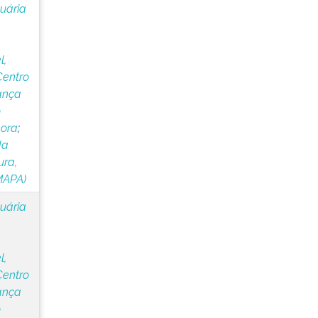
cuária
l,
Centro
ança
o
lora
;
da
ura,
MAPA)
cuária
l,
Centro
ança
o