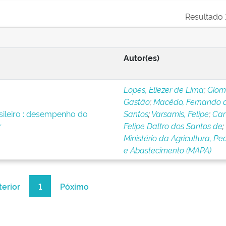
Resultado 1
Autor(es)
Lopes, Eliezer de Lima
;
Giome
Gastão
;
Macêdo, Fernando 
ileiro : desempenho do
Santos
;
Varsamis, Felipe
;
Car
r
Felipe Daltro dos Santos de
;
Ministério da Agricultura, Pe
e Abastecimento (MAPA)
terior
1
Póximo