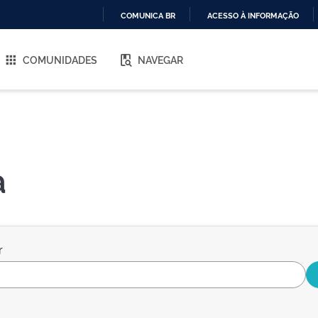
COMUNICA BR
ACESSO À INFORMAÇÃO
IR
PARA
COMUNIDADES
NAVEGAR
O
CONTEÚDO
a
r