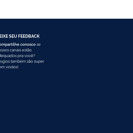
EIXE SEU FEEDBACK
ompartilhe conosco
se
ossos canais estão
dequados pra você?
logios também são super
em vindos!