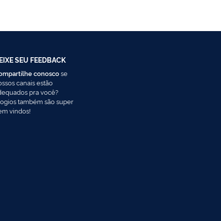
EIXE SEU FEEDBACK
ompartilhe conosco
se
ossos canais estão
dequados pra você?
logios também são super
em vindos!