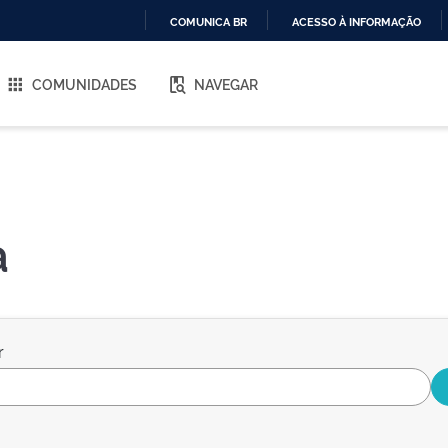
COMUNICA BR
ACESSO À INFORMAÇÃO
IR
PARA
COMUNIDADES
NAVEGAR
O
CONTEÚDO
a
r