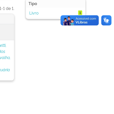
Tipo
-1 de 1.
Livro
1
tti,
dos
valho,
cuária