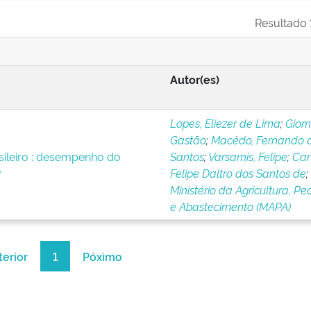
Resultado 1
Autor(es)
Lopes, Eliezer de Lima
;
Giome
Gastão
;
Macêdo, Fernando 
ileiro : desempenho do
Santos
;
Varsamis, Felipe
;
Car
r
Felipe Daltro dos Santos de
;
Ministério da Agricultura, Pe
e Abastecimento (MAPA)
terior
1
Póximo