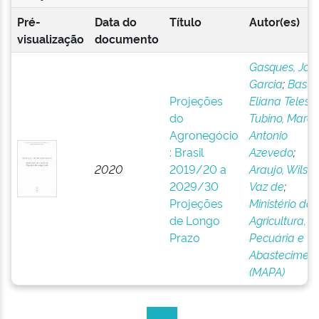
Pré-
Data do
Título
Autor(es)
visualização
documento
Gasques, Jos
Garcia
;
Bastos
Projeções
Eliana Teles
;
do
Tubino, Marco
Agronegócio
Antonio
: Brasil
Azevedo
;
2020
2019/20 a
Araujo, Wilso
2029/30
Vaz de
;
Projeções
Ministério da
de Longo
Agricultura,
Prazo
Pecuária e
Abastecimen
(MAPA)