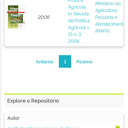
Ministério da
Agrícola.
Agricultura,
In: Revista
2006
Pecuária e
de Política
Abastecimento
Agrícola v.
(MAPA)
15 n. 3,
2006.
Anterior
1
Póximo
Explore o Repositório
Autor