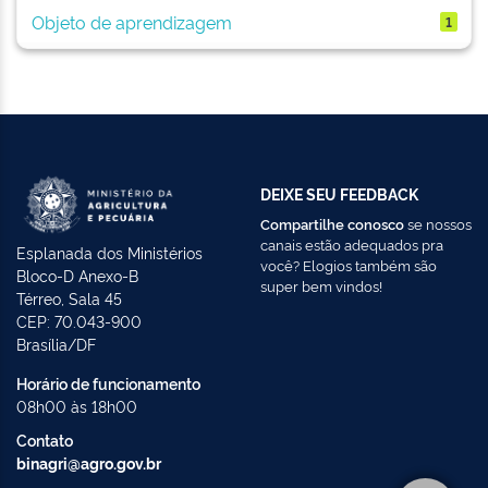
Objeto de aprendizagem
1
DEIXE SEU FEEDBACK
Compartilhe conosco
se nossos
canais estão adequados pra
Esplanada dos Ministérios
você? Elogios também são
Bloco-D Anexo-B
super bem vindos!
Térreo, Sala 45
CEP: 70.043-900
Brasília/DF
Horário de funcionamento
08h00 às 18h00
Contato
binagri@agro.gov.br