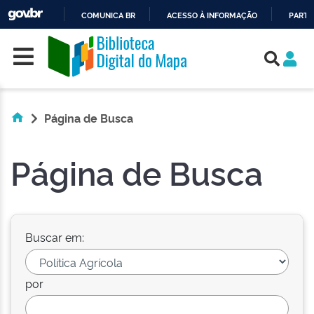
COMUNICA BR
ACESSO À INFORMAÇÃO
PARTI
Skip navigation
IR
PARA
O
CONTEÚDO
Página de Busca
Página de Busca
Buscar em:
por