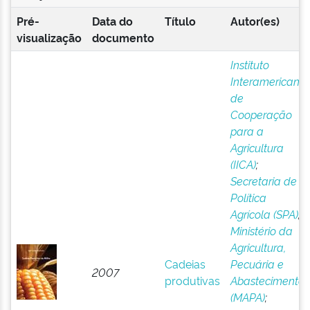
Pré-
Data do
Título
Autor(es)
visualização
documento
Instituto
Interamericano
de
Cooperação
para a
Agricultura
(IICA)
;
Secretaria de
Política
Agrícola (SPA)
;
Ministério da
Agricultura,
Cadeias
Pecuária e
2007
produtivas
Abastecimento
(MAPA)
;