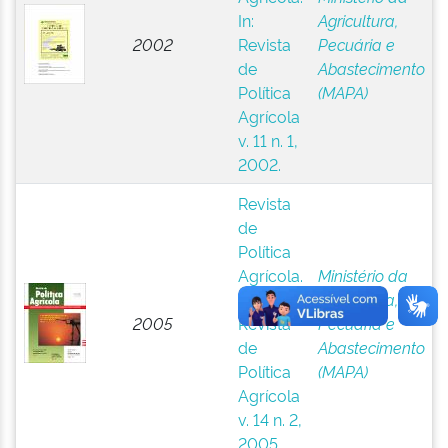
In:
Agricultura,
2002
Revista
Pecuária e
de
Abastecimento
Política
(MAPA)
Agrícola
v. 11 n. 1,
2002.
Revista
de
Política
Agrícola.
Ministério da
In:
Agricultura,
2005
Revista
Pecuária e
de
Abastecimento
Política
(MAPA)
Agrícola
v. 14 n. 2,
2005.