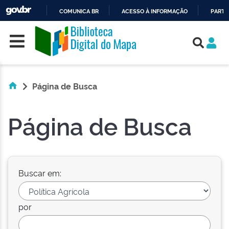
COMUNICA BR
ACESSO À INFORMAÇÃO
PARTI
Skip navigation
IR
PARA
O
CONTEÚDO
Página de Busca
Página de Busca
Buscar em:
por