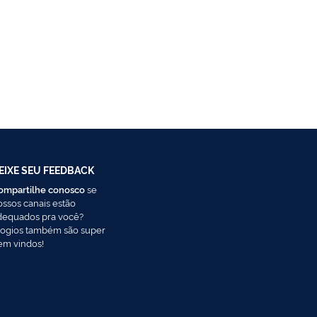
EIXE SEU FEEDBACK
ompartilhe conosco
se
ossos canais estão
dequados pra você?
logios também são super
em vindos!