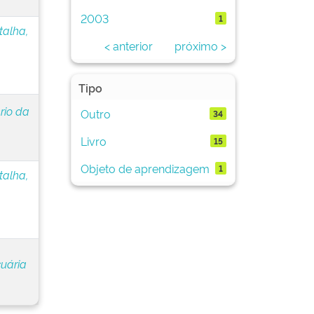
2003
1
talha,
< anterior
próximo >
Tipo
rio da
Outro
34
Livro
15
Objeto de aprendizagem
1
talha,
cuária