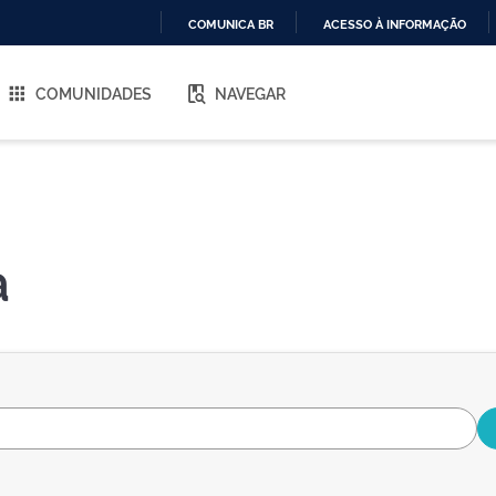
COMUNICA BR
ACESSO À INFORMAÇÃO
IR
PARA
COMUNIDADES
NAVEGAR
O
CONTEÚDO
a