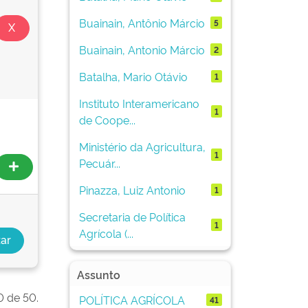
Buainain, Antônio Márcio
5
Buainain, Antonio Márcio
2
Batalha, Mario Otávio
1
Instituto Interamericano
1
de Coope...
Ministério da Agricultura,
1
Pecuár...
Pinazza, Luiz Antonio
1
Secretaria de Política
1
Agrícola (...
Assunto
0 de 50.
POLÍTICA AGRÍCOLA
41