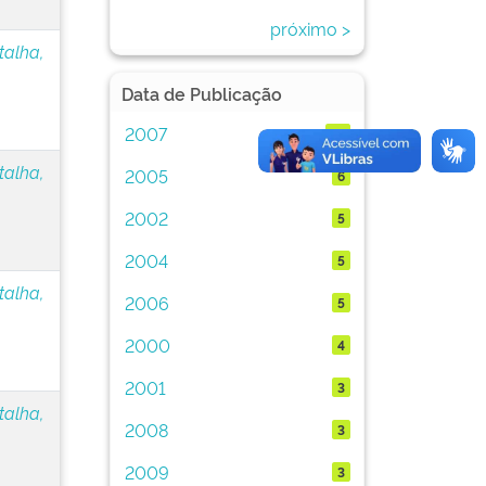
próximo >
talha,
Data de Publicação
2007
15
talha,
2005
6
2002
5
2004
5
talha,
2006
5
2000
4
2001
3
talha,
2008
3
2009
3