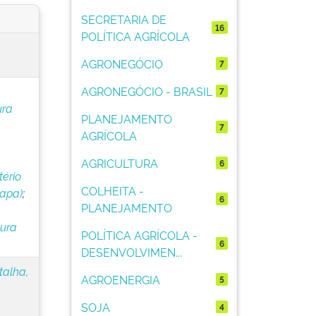
SECRETARIA DE
16
POLÍTICA AGRÍCOLA
AGRONEGÓCIO
7
AGRONEGÓCIO - BRASIL
7
ura
PLANEJAMENTO
7
AGRÍCOLA
AGRICULTURA
6
tério
COLHEITA -
Mapa)
;
6
PLANEJAMENTO
tura
POLÍTICA AGRÍCOLA -
6
DESENVOLVIMEN...
talha,
AGROENERGIA
5
SOJA
4